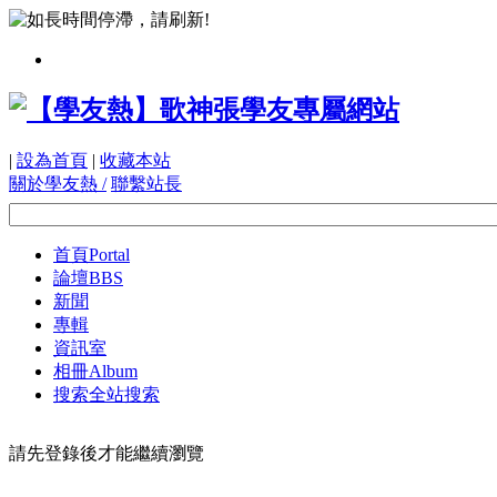
|
設為首頁
|
收藏本站
關於學友熱 /
聯繫站長
首頁
Portal
論壇
BBS
新聞
專輯
資訊室
相冊
Album
搜索
全站搜索
請先登錄後才能繼續瀏覽