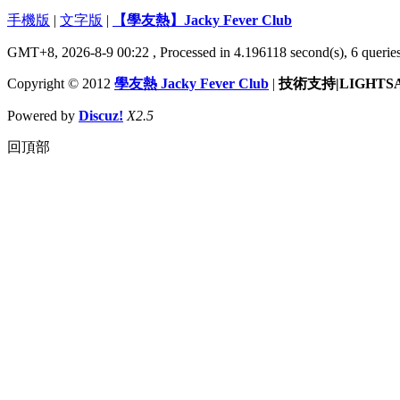
手機版
|
文字版
|
【學友熱】Jacky Fever Club
GMT+8, 2026-8-9 00:22
, Processed in 4.196118 second(s), 6 queries
Copyright © 2012
學友熱 Jacky Fever Club
|
技術支持|LIGHTS
Powered by
Discuz!
X2.5
回頂部