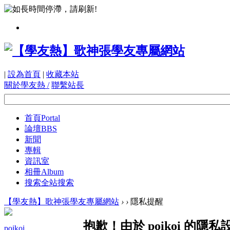
|
設為首頁
|
收藏本站
關於學友熱 /
聯繫站長
首頁
Portal
論壇
BBS
新聞
專輯
資訊室
相冊
Album
搜索
全站搜索
【學友熱】歌神張學友專屬網站
›
›
隱私提醒
抱歉！由於 poikoi 的
poikoi