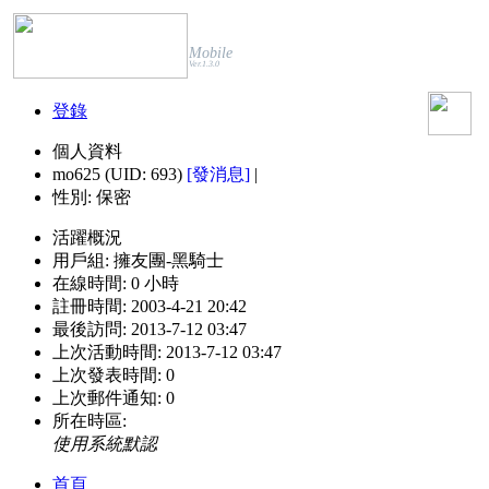
Mobile
Ver.1.3.0
登錄
個人資料
mo625 (UID: 693)
[發消息]
|
性別:
保密
活躍概況
用戶組:
擁友團-黑騎士
在線時間:
0 小時
註冊時間:
2003-4-21 20:42
最後訪問:
2013-7-12 03:47
上次活動時間:
2013-7-12 03:47
上次發表時間:
0
上次郵件通知:
0
所在時區:
使用系統默認
首頁