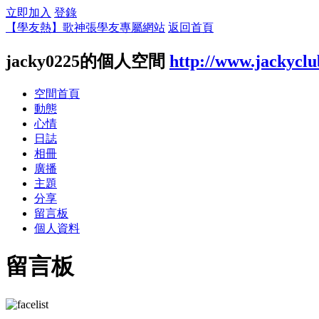
立即加入
登錄
【學友熱】歌神張學友專屬網站
返回首頁
jacky0225的個人空間
http://www.jackycl
空間首頁
動態
心情
日誌
相冊
廣播
主題
分享
留言板
個人資料
留言板