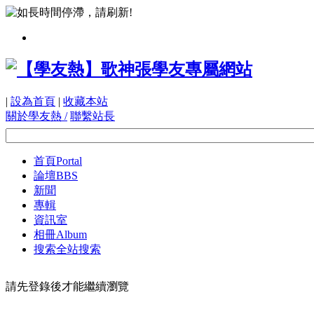
|
設為首頁
|
收藏本站
關於學友熱 /
聯繫站長
首頁
Portal
論壇
BBS
新聞
專輯
資訊室
相冊
Album
搜索
全站搜索
請先登錄後才能繼續瀏覽