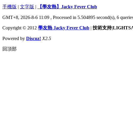
手機版
|
文字版
|
【學友熱】Jacky Fever Club
GMT+8, 2026-8-6 11:09
, Processed in 5.504895 second(s), 6 queries
Copyright © 2012
學友熱 Jacky Fever Club
|
技術支持|LIGHTS
Powered by
Discuz!
X2.5
回頂部