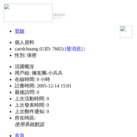
Mobile
Ver.1.3.0
登錄
個人資料
carolchuang (UID: 7682)
[發消息]
|
性別:
保密
活躍概況
用戶組:
擁友團-小兵兵
在線時間:
0 小時
註冊時間:
2005-12-14 15:01
最後訪問:
0
上次活動時間:
0
上次發表時間:
0
上次郵件通知:
0
所在時區:
使用系統默認
首頁