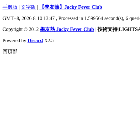
手機版
|
文字版
|
【學友熱】Jacky Fever Club
GMT+8, 2026-8-10 13:47
, Processed in 1.599564 second(s), 6 queri
Copyright © 2012
學友熱 Jacky Fever Club
|
技術支持|LIGHTS
Powered by
Discuz!
X2.5
回頂部