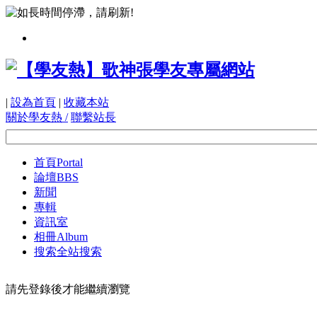
|
設為首頁
|
收藏本站
關於學友熱 /
聯繫站長
首頁
Portal
論壇
BBS
新聞
專輯
資訊室
相冊
Album
搜索
全站搜索
請先登錄後才能繼續瀏覽