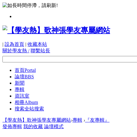
|
設為首頁
|
收藏本站
關於學友熱 /
聯繫站長
首頁
Portal
論壇
BBS
新聞
專輯
資訊室
相冊
Album
搜索
全站搜索
【學友熱】歌神張學友專屬網站
›
專輯
›
『友專輯』
發佈專輯
我的收藏
論壇模式