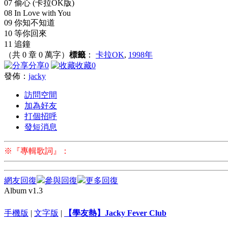
07 偷心 (卡拉OK版)
08 In Love with You
09 你知不知道
10 等你回來
11 追鐘
（共 0 章 0 萬字）
標籤
：
卡拉OK
,
1998年
分享
0
收藏
0
發佈：
jacky
訪問空間
加為好友
打個招呼
發短消息
※『專輯歌詞』：
網友回復
參與回復
更多回復
Album v1.3
手機版
|
文字版
|
【學友熱】Jacky Fever Club