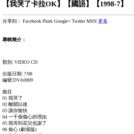
【我哭了卡拉OK】【國語】【1998-7】
分享到：
Facebook
Plurk
Google+
Twitter
MSN
更多
專輯簡介：
類別: VIDEO CD
出版日期: 7/98
編號:DVA0009
曲目
01 我哭了
02 離開以後
03 讓你愉快
04 一千個傷心的理由
05 我等到花兒也謝了
06 偷心 (劇場版)