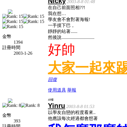
Nicky
2003-8-8 01:48
在自己前面照相??!
我在想…
學友會不會對著海報!
一手摸下巴，
靜靜的站著......
金幣
然後說.............................
1394
好帥
註冊時間
2003-1-26
大家一起來
回復
使用道具
舉報
40
樓
Yinru
2003-8-8 01:53
以學友自戀的程度看來..
金幣
他應該每次經過都會想著
393
註冊時間