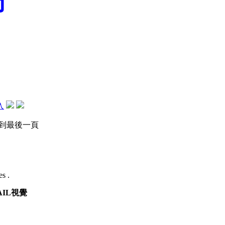
帥
入
到最後一頁
es .
AIL視覺