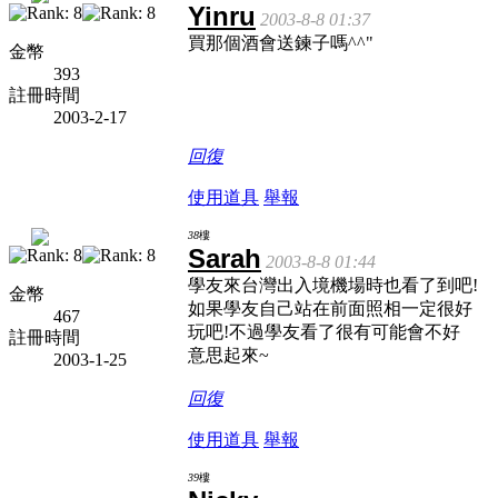
Yinru
2003-8-8 01:37
買那個酒會送鍊子嗎^^"
金幣
393
註冊時間
2003-2-17
回復
使用道具
舉報
38
樓
Sarah
2003-8-8 01:44
學友來台灣出入境機場時也看了到吧!
金幣
如果學友自己站在前面照相一定很好
467
玩吧!不過學友看了很有可能會不好
註冊時間
意思起來~
2003-1-25
回復
使用道具
舉報
39
樓