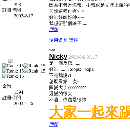
393
因為不管是海報、掛報或是立牌上面的學友
註冊時間
居然這種也有>"<
2003-2-17
好帥好帥好帥~~~
我想要那個鍊子.......
回復
使用道具
舉報
35
樓
Nicky
2003-8-8 01:17
第一個反應.......
好帥......... :oops: :oops:
不是我說?!
怎麼看第二次~
金幣
圖變大了?????????
1394
還變的很大
註冊時間
不過，依舊是很帥
2003-1-26
大家一起來
回復