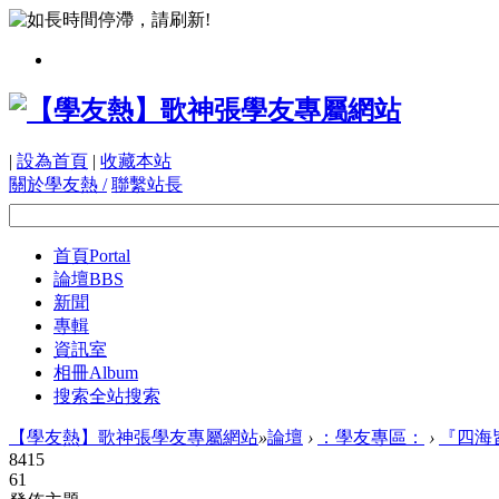
|
設為首頁
|
收藏本站
關於學友熱 /
聯繫站長
首頁
Portal
論壇
BBS
新聞
專輯
資訊室
相冊
Album
搜索
全站搜索
【學友熱】歌神張學友專屬網站
»
論壇
›
：學友專區：
›
『四海
8415
61