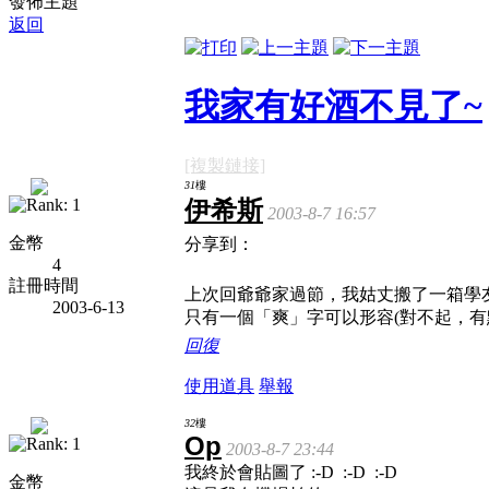
發佈主題
返回
我家有好酒不見了~
[複製鏈接]
31
樓
伊希斯
2003-8-7 16:57
金幣
分享到：
4
註冊時間
上次回爺爺家過節，我姑丈搬了一箱學
2003-6-13
只有一個「爽」字可以形容(對不起，
回復
使用道具
舉報
32
樓
Op
2003-8-7 23:44
我終於會貼圖了 :-D :-D :-D
金幣