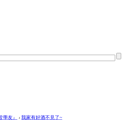
皆學友』
›
我家有好酒不見了~