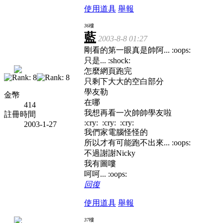
使用道具
舉報
36
樓
藍
2003-8-8 01:27
剛看的第一眼真是帥阿... :oops:
只是... :shock:
怎麼網頁跑完
只剩下大大的空白部分
學友勒
金幣
在哪
414
我想再看一次帥帥學友啦
註冊時間
:cry: :cry: :cry:
2003-1-27
我們家電腦怪怪的
所以才有可能跑不出來... :oops:
不過謝謝Nicky
我有圖嘍
呵呵... :oops:
回復
使用道具
舉報
37
樓