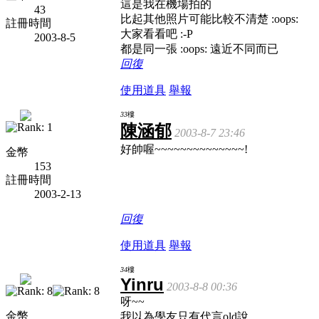
這是我在機場拍的
43
比起其他照片可能比較不清楚 :oops:
註冊時間
大家看看吧 :-P
2003-8-5
都是同一張 :oops: 遠近不同而已
回復
使用道具
舉報
33
樓
陳涵郁
2003-8-7 23:46
好帥喔~~~~~~~~~~~~~~!
金幣
153
註冊時間
2003-2-13
回復
使用道具
舉報
34
樓
Yinru
2003-8-8 00:36
呀~~
金幣
我以為學友只有代言old說...