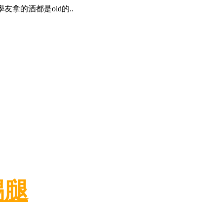
拿的酒都是old的..
踢腿