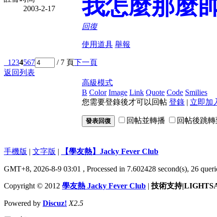
我怎麼那麼
2003-2-17
回復
使用道具
舉報
1
2
3
4
5
6
7
/ 7 頁
下一頁
返回列表
高級模式
B
Color
Image
Link
Quote
Code
Smilies
您需要登錄後才可以回帖
登錄
|
立即加
回帖並轉播
回帖後跳轉
發表回復
手機版
|
文字版
|
【學友熱】Jacky Fever Club
GMT+8, 2026-8-9 03:01
, Processed in 7.602428 second(s), 26 queri
Copyright © 2012
學友熱 Jacky Fever Club
|
技術支持|LIGHTS
Powered by
Discuz!
X2.5