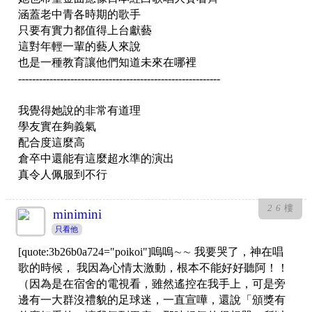
涵蓋老中青各時期的歌手
只要有實力都值得上台獻藝
這對年輕一輩的藝人來說
也是一種教育讓他們知道未來在哪裡
----------------------------------------------------------
我覺得她說的非常有道理
學友實在夠義氣
配合度這麼高
倉卒中還能有這麼超水準的演出
真令人佩服到不行
26
樓
minimini
只看他
[quote:3b26b0a724="poikoi"]嗚嗚∼∼ 我要哭了，神在唱
歌的時候， 我因為心情太激動，根本不能好好聽阿！！
（因為是在宿舍的電視看，雖然遙控在我手上，可是旁
邊有一大群沒禮貌的足球迷，一直宣嘩，還說「頒獎有