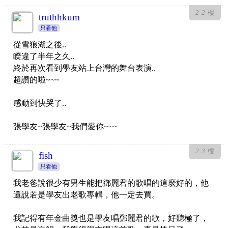
22
樓
truthhkum
只看他
從雪狼湖之後..
睽違了半年之久..
終於再次看到學友站上台灣的舞台表演..
超讚的啦~~~
感動到快哭了..
張學友~張學友~我們愛你~~~
23
樓
fish
只看他
我老爸說很少有男生能把鄧麗君的歌唱的這麼好的，他
還說若是學友出老歌專輯，他一定去買。
我記得有年金曲獎也是學友唱鄧麗君的歌，好聽極了，