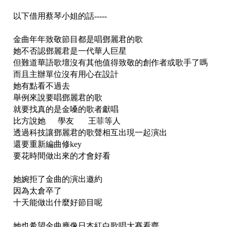
以下借用蔡琴小姐的話-----
金曲年年致敬節目都是唱鄧麗君的歌
她不否認鄧麗君是一代華人巨星
但難道華語歌壇沒有其他值得致敬的創作者或歌手了嗎
而且主辦單位沒有用心在設計
她有點看不過去
舉例來說要唱鄧麗君的歌
就要找真的是金嗓的歌者獻唱
比方說她 學友 王菲等人
透過科技讓鄧麗君的歌聲相互出現一起演出
還要重新編曲修key
要花時間做出來的才會好看
她婉拒了金曲的演出邀約
因為太倉卒了
十天能做出什麼好節目呢
她也希望金曲應像日本紅白歌唱大賽看齊