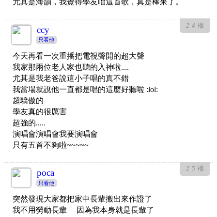
尤其是海韻，我覺得學友唱這首歌，真是棒呆了。
24
樓
ccy
只看他
今天再看一次重播把電視聲開的超大聲
我家那兩位老人家也聽的入神啦....
尤其是我老爸說這小子唱的真不錯
我當場就說他一直都是唱的這麼好聽啦 :lol:
超驕傲的
學友真的很厲害
超強的.....
演唱會演唱會我要演唱會
只有五首不夠啦~~~~~
25
樓
poca
只看他
突然發現大家都把家中長輩搬出來作證了
我不用勞動長輩 因為我本身就是長輩了