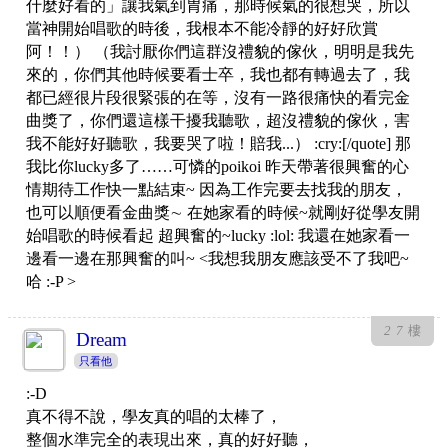
什麼好看的」讓我氣到胃痛，那時候氣的很想哭，所以
當神開始唱歌的時後，我根本不能冷靜的好好欣賞
阿！！） （我討厭你們這群沒禮貌的傢伙，明明是我先
來的，你們其他時候要看士卒，我也都有轉過去了，我
都已經很片段很緊張的在等，沒有一路很痛快的看完金
曲獎了，你們還這樣干擾我聽歌，超沒禮貌的傢伙，害
我不能好好聽歌，我要哭了啦！賠我...） :cry:[/quote] 那
我比你lucky多了……可憐的poikoi 昨天帶著很興奮的心
情期待工作快一點結束~ 因為工作完要去找我的朋友，
也可以順便看金曲獎∼ 在她家看的時候~就剛好從學友開
始唱歌的時候看起 超興奮的~lucky :lol: 我還在她家看一
邊看一邊在那興奮的叫~ <我想我朋友應該受不了我吧~
哈 :-P >
27
樓
Dream
只看他
:-D
真不得不說，學友真的唱的太棒了，
整個水準完全的表現出來，真的好好聽，