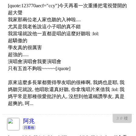
[quote:123770aecf="ccy"]今天再看一次重播把電視聲開的
超大聲
我家那兩位老人家也聽的入神啦....
尤其是我老爸說這小子唱的真不錯
我當場就說他一直都是唱的這麼好聽啦 :lol:
超驕傲的
學友真的很厲害
超強的.....
演唱會演唱會我要演唱會
只有五首不夠啦~~~~~[/quote]
原來這麼多長輩都覺得學友唱的很棒啊, 我媽也是耶, 我
媽聽完就說, 他唱歌還真好聽, 你拿塊唱片來借我 :lol: 我
媽平常是那種很愛批評的人, 沒想到他還稱讚學友, 真是
超爽的, 呵...
30
樓
阿兆
只看他