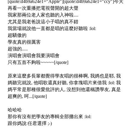
[quote:d4b9a624e1="Apple"][quote:d4b9a624e1="ccy"]今天
再看一次重播把電視聲開的超大聲
我家那兩位老人家也聽的入神啦....
尤其是我老爸說這小子唱的真不錯
我當場就說他一直都是唱的這麼好聽啦 :lol:
超驕傲的
學友真的很厲害
超強的.....
演唱會演唱會我要演唱會
只有五首不夠啦~~~~~[/quote]
原來這麼多長輩都覺得學友唱的很棒啊, 我媽也是耶, 我
媽聽完就說, 他唱歌還真好聽, 你拿塊唱片來借我 :lol: 我
媽平常是那種很愛批評的人, 沒想到他還稱讚學友, 真是
超爽的, 呵...[/quote]
哈哈哈
那你有沒有把學友的專輯全部攤出來 :lol:
跟你媽說:任君選擇 ;-)