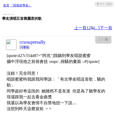
看7271 / 回46
收藏
回復
首頁
『四海皆學友』
- 2006-6-13 21:50
學友演唱五首鄧麗君的歌
上一頁
1
2
3
4
.. 5
下一頁
21
樓
ccusupersally
只看他
[quote:d27c554d87="阿兆"]我聽到學友唱甜蜜蜜
腦中浮現他之前很會扭 :oops: ,很騷的畫面 :-P[/quote]
沒錯！完全同意！
唱甜蜜蜜時我跟我同學說：「有次學友唱這首歌，騷的
勒」
同學超好奇這段的 她雖然不是友迷 但是為了聽學友的
現場跟我一起去看金曲獎
我還以為學友會情不自禁地扭一下說....
沒想到昨天這麼規矩 = =