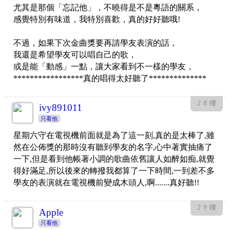
尤其是那個「忘記他」，不曉得是不是粵語的關系，
感覺特別有味道，我特別喜歡，真的好好聽哦!
不過，如果下次金曲獎要再請學友表演的話，
我還是希望學友可以唱自己的歌，
或是能「動感」一點，讓大家看到不一樣的學友，
*****************真的唱得太好聽了**************
28
樓
ivy891011
只看他
星期六守在電視機前面就是為了這一刻,真的是太棒了,雖
然在公佈獎的那時沒有聽到學友的名字,心中著實抽痛了
一下,但是看到他帳著小調的歌曲依舊讓人如醉如痴,就覺
得好滿足,所以後來的轉撥我都算了一下時間,一到差不多
學友的表演就在電視機前變成木頭人,啊.......真好聽!!
29
樓
Apple
只看他