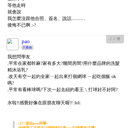
等他走時
就會說
我怎麼沒跟他合照、簽名、說話………
後悔不已啊 :-?
23
樓
pao
只看他
我想問學友
.平常在家都幹麻?家有多大?幾間房間?用什麼品牌的洗髮
精沐浴乳?
.改天有空一起約全家ㄧ起出來打個網球 ㄧ起吃個飯 ok
嗎?
.平常有看棒球嗎?下次一起去紐約看王ㄟ打球好不好阿?
水啦!!感覺好像在跟朋友聊天喔!! :lol:
:27: 這位pao同學~
你使用了注音文!!!請特別注意~~~記得要改正嘿!