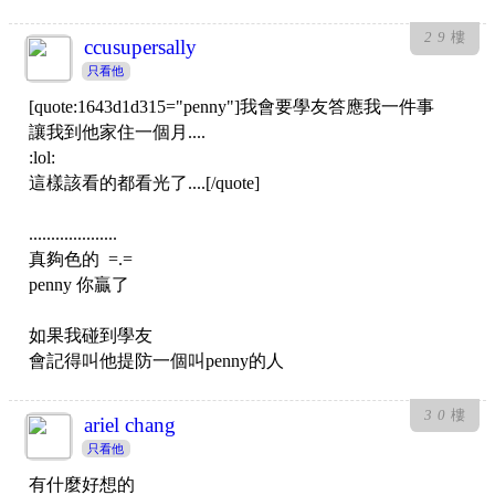
29
樓
ccusupersally
只看他
[quote:1643d1d315="penny"]我會要學友答應我一件事
讓我到他家住一個月....
:lol:
這樣該看的都看光了....[/quote]
....................
真夠色的 =.=
penny 你贏了
如果我碰到學友
會記得叫他提防一個叫penny的人
30
樓
ariel chang
只看他
有什麼好想的