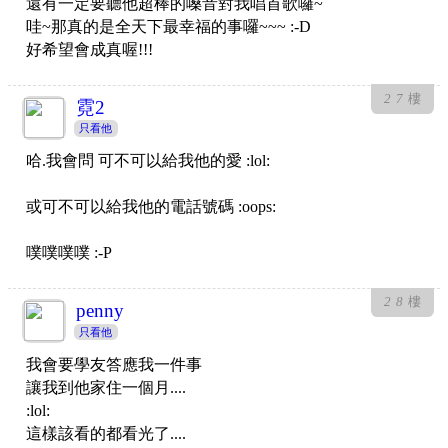
還有一定要聽他超棒的嗓音對我唱首歌囉~
哇~那真的是全天下最幸福的事囉~~~ :-D
好希望會成真喔!!!
27
樓
霓2
只看他
哈.我會問 可不可以給我他的愛 :lol:
或可不可以給我他的電話號碼 :oops:
噗噗噗噗 :-P
28
樓
penny
只看他
我會要學友答應我一件事
讓我到他家住一個月....
:lol:
這樣該看的都看光了....