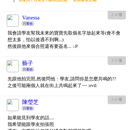
24
樓
Vanessa
只看他
我會請學友幫我未來的寶寶先取個名字放起來等(會不會
想太多，怕以後遇不到啊...)
然後跟他來個合照還有要簽名... :-P
25
樓
藝子
只看他
先跟他拍完照,然後問他：學友,請問你是怎麼共鳴的??
之後可能兩個人就在街上共鳴起來了~~ :evil:
26
樓
陳瑩芝
只看他
如果能見到學友的話....
我希望能跟學友拍張照