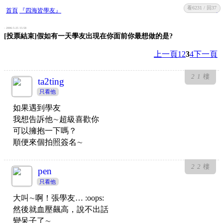
看6231 / 回37
收藏
回復
首頁
『四海皆學友』
- 2006-5-25 15:58
[投票結束]假如有一天學友出現在你面前你最想做的是?
上一頁
1
2
3
4
下一頁
21
樓
ta2ting
只看他
如果遇到學友
我想告訴他∼超級喜歡你
可以擁抱一下嗎？
順便來個拍照簽名∼
22
樓
pen
只看他
大叫∼啊！張學友… :oops:
然後就血壓飆高，說不出話
變呆子了∼