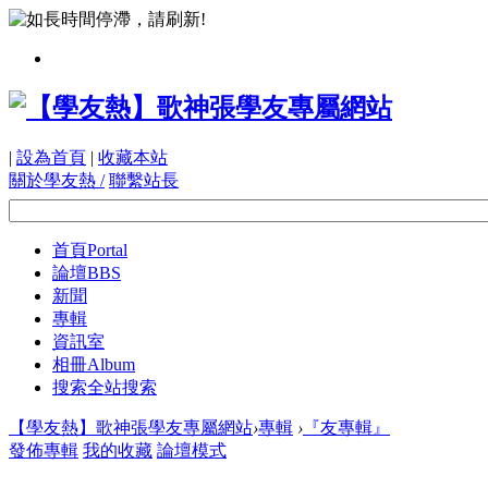
|
設為首頁
|
收藏本站
關於學友熱 /
聯繫站長
首頁
Portal
論壇
BBS
新聞
專輯
資訊室
相冊
Album
搜索
全站搜索
【學友熱】歌神張學友專屬網站
›
專輯
›
『友專輯』
發佈專輯
我的收藏
論壇模式