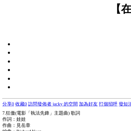
【在
分享
0
收藏
0
訪問發佈者 jacky 的空間
加為好友
打個招呼
發短
7.狂傲(電影「執法先鋒」主題曲) 歌詞
作詞：娃娃
作曲：見岳章