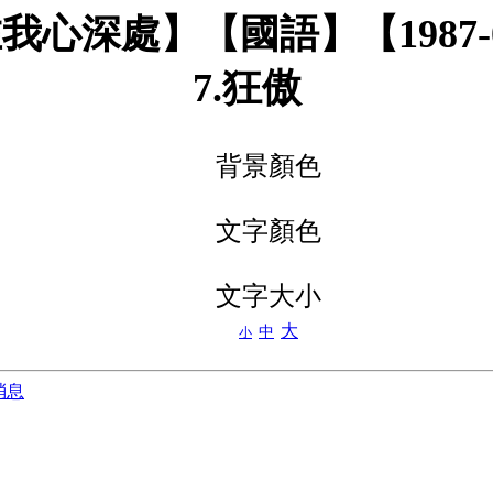
我心深處】【國語】【1987-
7.狂傲
背景顏色
文字顏色
文字大小
大
中
小
消息