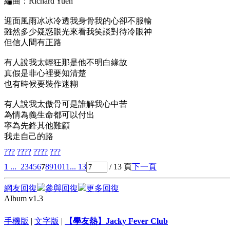
編曲：Richard Yuen
迎面風雨冰冰冷透我身骨我的心卻不服輸
雖然多少疑惑眼光來看我笑談對待冷眼神
但信人間有正路
有人說我太輕狂那是他不明白緣故
真假是非心裡要知清楚
也有時候要裝作迷糊
有人說我太傲骨可是誰解我心中苦
為情為義生命都可以付出
寧為先鋒其他難顧
我走自己的路
???
????
????
???
1 ...
2
3
4
5
6
7
8
9
10
11
... 13
/ 13 頁
下一頁
網友回復
參與回復
更多回復
Album v1.3
手機版
|
文字版
|
【學友熱】Jacky Fever Club