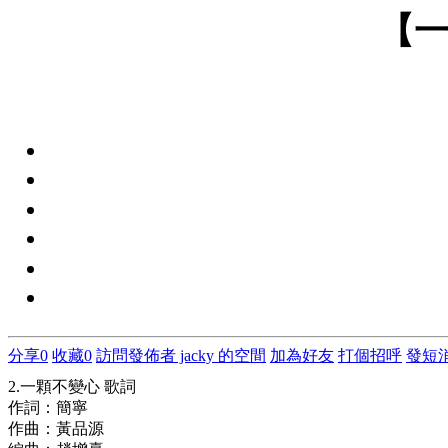
【一
分享
0
收藏
0
訪問發佈者 jacky 的空間
加為好友
打個招呼
發短
2.一顆不變心 歌詞
作詞：簡寧
作曲：黃品源