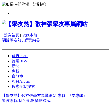
|
設為首頁
|
收藏本站
關於學友熱 /
聯繫站長
首頁
Portal
論壇
BBS
新聞
專輯
資訊室
相冊
Album
搜索
全站搜索
【學友熱】歌神張學友專屬網站
›
專輯
›
『友專輯』
發佈專輯
我的收藏
論壇模式