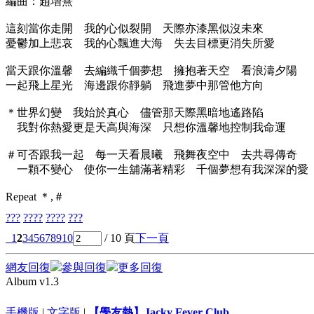
編曲：趙增熹
這刻當你走開 我的心似裂開 天際亦漆黑似沒未來
憂鬱加上悲哀 我的心飄進大海 失去目標更消失所愛
當天跟你溫馨 去編織千個夢想 擁抱著天空 看浪濤夕陽
一起飛上星光 海邊跟你靜躺 飛進夢中那管他方向
＊世界幻變 我始於真心 儘管那天際黑暗地遙路陷
我對你熱愛更是天高與海深 只想你溫馨地控制我命運
＃可否跟我一起 每一天看晨曦 飛舞夜空中 去共尋傳奇
一顆不變心 使你一生舖滿著精彩 千個夢想有我深深的愛
Repeat ＊,＃
???
????
????
???
1
2
3
4
5
6
7
8
9
10
/ 10 頁
下一頁
網友回復
參與回復
更多回復
Album v1.3
手機版
|
文字版
|
【學友熱】Jacky Fever Club