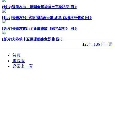
[影片]張學友60＋演唱會尾場後台完整訪問
回 0
[影片]張學友60+巡迴演唱會香港 終章 首場拜神儀式
回 0
[影片]張學友推出全新廣東歌《陽光普照》
回 0
[影片]大陸第十五屆運動會主題曲
回 0
1
2
3
4
.. 136
下一頁
首頁
電腦版
返回上一頁