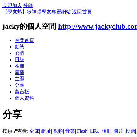
立即加入
登錄
【學友熱】歌神張學友專屬網站
返回首頁
jacky的個人空間
http://www.jackyclub.co
空間首頁
動態
心情
日誌
相冊
廣播
主題
分享
留言板
個人資料
分享
按類型查看:
全部
|
網址
|
視頻
|
音樂
|
Flash
|
日誌
|
相冊
|
圖片
|
投票
|