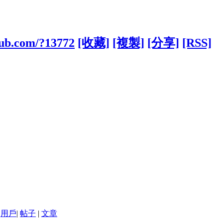
lub.com/?13772
[收藏]
[複製]
[分享]
[RSS]
用戶
|
帖子
|
文章