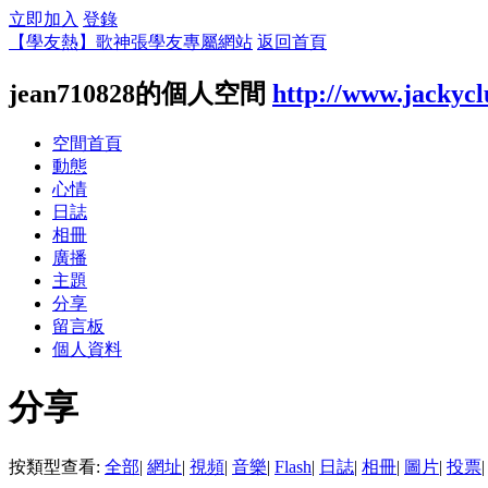
立即加入
登錄
【學友熱】歌神張學友專屬網站
返回首頁
jean710828的個人空間
http://www.jackyc
空間首頁
動態
心情
日誌
相冊
廣播
主題
分享
留言板
個人資料
分享
按類型查看:
全部
|
網址
|
視頻
|
音樂
|
Flash
|
日誌
|
相冊
|
圖片
|
投票
|