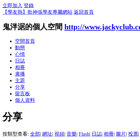
立即加入
登錄
【學友熱】歌神張學友專屬網站
返回首頁
鬼泮涺的個人空間
http://www.jackyclub.
空間首頁
動態
心情
日誌
相冊
廣播
主題
分享
留言板
個人資料
分享
按類型查看:
全部
|
網址
|
視頻
|
音樂
|
Flash
|
日誌
|
相冊
|
圖片
|
投票
|