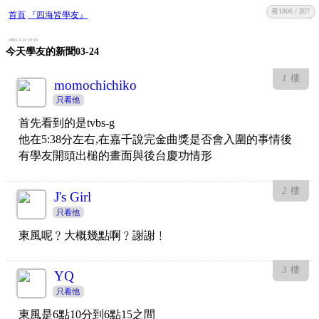
看1806 / 回7
收藏
回復
首頁
『四海皆學友』
- 2003-3-24 19:19
今天學友的新聞03-24
1
樓
momochichiko
只看他
首先看到的是tvbs-g
他在5:38分左右,在嘉千說完金曲獎是否會入圍的事情後
有學友開頭出槌的畫面與後台慶功情形
2
樓
J's Girl
只看他
東風呢﹖大概幾點啊﹖謝謝﹗
3
樓
YQ
只看他
東風是6點10分到6點15之間