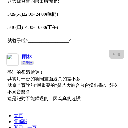
八大綜合台的撥出時間是:
3/29(六)22:00~24:00(晚間)
3/30(日)14:00~16:00(下午)
就醬子啦^__________________^
8
樓
雨林
只看他
整理的很清楚喔！
其實每一台的新聞畫面還真的差不多
就像ㄚ育說的"最重要的"是八大綜合台會撥出學友"好久
不見音樂會
這是絕對不能錯過的，因為真的超讚！
首頁
電腦版
返回上一頁