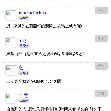
4
樓
momochichiko
只看他
恩...東風的在蕭亞軒的新聞之後馬上就有囉!
5
樓
YQ
只看他
娛樂百分百是在東風之後在6點15到6點25之間
6
樓
藍
只看他
三立完全娛樂在6點40-45分之間
7
樓
ㄚ育
只看他
沒看到的人~恐怕又要犧牲睡眠時間來看學友的"好久不