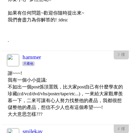
如果有任何問題~歡迎你隨時提出來~
我們會盡力為你解答的! :idea:
.
3
樓
hammer
只看他
謝~~~!
我有一個小小提議:
不如出一個post係頂置既，比大家post自己有什麼學友的
珍藏(cd/vcd/dvd/vhs/poster/tape/etc...)，一來給大家觀摩羨
慕一下，二來可讓有心人努力找整他的產品，我都很想
儲整他的產品，想信不少人也有這個希望~~~!
大大意思怎樣???
4
樓
smilekay