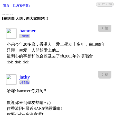
看1841 / 回3
收藏
回復
首頁
『四海皆學友』
- 2003-4-12 22:21
[報到]新人到，向大家問好!!!
1
樓
hammer
只看他
小弟今年20多歲，香港人，愛上學友十多年，由1989年
只願一生愛一人開始愛上他...
最開心的事是和他合照及去了他2003年的演唱會
:lol: :lol: :lol:
2
樓
jacky
只看他
哈囉~hammer 你好阿!!
歡迎你來到學友熱唷~ ;-)
住香港阿~最近SARS很嚴重唷!
你要小心~多注意呢!!