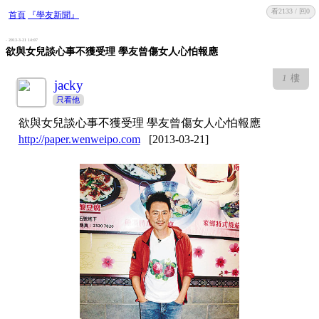
看2133 / 回0
收藏
回復
首頁
『學友新聞』
- 2013-3-21 14:07
欲與女兒談心事不獲受理 學友曾傷女人心怕報應
1
樓
jacky
只看他
欲與女兒談心事不獲受理 學友曾傷女人心怕報應
http://paper.wenweipo.com
[2013-03-21]