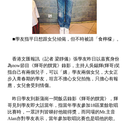
■學友指平日想跟女兒傾偈，但不時被請「食檸檬」。
香港文匯報訊（記者 梁靜儀）張學友昨日以嘉賓身份
為now節目《輝哥的饌賞》錄影，主持人吳錫輝(輝哥)笑
指自己有兩個兒子，可以「媾」學友兩個女兒，大女正
步入青春期的學友，坦言不擔心女兒拍拖，只擔心有報
應，女兒會受到情傷。
昨日學友到新蒲崗一間飯店錄影《輝哥的饌賞》，輝
哥見到學友即大話當年，指當年學友參加18區業餘歌唱
比賽時，一眾評判皆睇好他能得獎，而同場的Mr.主音
Alan亦對學友表示，當年參加歌唱比賽也是唱他的歌。