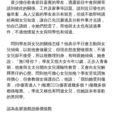
甚少擔任飲食節目嘉賓的學友，透露節目中會與輝哥
談到彼此的關係、工作及家事等話題。談到近日發生的
倫常案，為人父親的學友表示有留意，但就不敢即時講
給兩個女兒知道，讓自己先沉澱過及分析件事才去講，
怕自己講錯，令她們想歪了。而他與太太也有談過事
件，不過他懷疑大女與同學也有傾過。
問到學友與女兒的關係怎樣？他表示平日會主動與女
兒傾偈，以前他會做嚴父，但現在想改變做朋友，不過
女兒卻不接受，所以很難埋到身，有時跟她傾偈，她會
說：「無呀你？」學友又指大女今年12歲，正步入青春
期，他會與太太分開向女兒灌輸性教育，又會向女兒解
釋男仔的心態。問到他可擔心女兒拍拖？學友苦笑謂無
得擔心，但會教個女保護自己，他說：「我怕她受到傷
害，(你傷害過人？)報應，(傷害過幾多個？)傷幾多個
都係報應。」學友又稱也有問過女兒，但她說未有喜歡
的男同學。
認為血腥遊戲扭曲價值觀