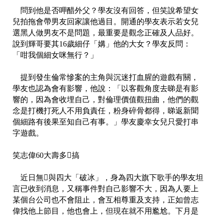
問到他是否呷醋外父？學友沒有回答，但笑說希望女
兒拍拖會帶男友回家讓他過目。開通的學友表示若女兒
選黑人做男友不是問題，最重要是觀念正確及人品好。
說到輝哥要其16歲細仔「媾」他的大女？學友反問：
「咁我個細女咪無行？」
提到發生倫常慘案的主角與沉迷打血腥的遊戲有關，
學友也認為會有影響，他說：「以客觀角度去睇是有影
響的，因為會收埋自己，對倫理價值觀扭曲，他們的觀
念是打機打死人不用負責任，粉身碎骨都得，睇返新聞
個細路有後果至知自己有事。」學友慶幸女兒只愛打串
字遊戲。
笑志偉60大壽多搞
近日無與四大「破冰」，身為四大旗下歌手的學友坦
言已收到消息，又稱事件對自己影響不大，因為人要上
某個台公司也不會阻止，會互相尊重及支持，正如曾志
偉找他上節目，他也會上，但現在就不用尷尬。下月是