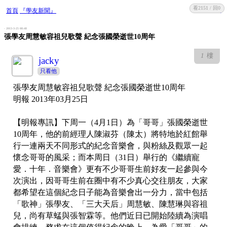
看2151 / 回0
收藏
回復
首頁
『學友新聞』
- 2013-3-25 08:48
張學友周慧敏容祖兒歌聲 紀念張國榮逝世10周年
1
樓
jacky
只看他
張學友周慧敏容祖兒歌聲 紀念張國榮逝世10周年
明報 2013年03月25日
【明報專訊】下周一（4月1日）為「哥哥」張國榮逝世
10周年，他的前經理人陳淑芬（陳太）將特地於紅館舉
行一連兩天不同形式的紀念音樂會，與粉絲及觀眾一起
懷念哥哥的風采；而本周日（31日）舉行的《繼續寵
愛．十年．音樂會》更有不少哥哥生前好友一起參與今
次演出，因哥哥生前在圈中有不少真心交往朋友，大家
都希望在這個紀念日子能為音樂會出一分力，當中包括
「歌神」張學友、「三大天后」周慧敏、陳慧琳與容祖
兒，尚有草蜢與張智霖等。他們近日已開始陸續為演唱