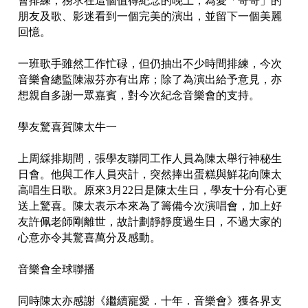
會排練，務求在這個值得紀念的晚上，為愛「哥哥」的
朋友及歌、影迷看到一個完美的演出，並留下一個美麗
回憶。
一班歌手雖然工作忙碌，但仍抽出不少時間排練，今次
音樂會總監陳淑芬亦有出席；除了為演出給予意見，亦
想親自多謝一眾嘉賓，對今次紀念音樂會的支持。
學友驚喜賀陳太牛一
上周綵排期間，張學友聯同工作人員為陳太舉行神秘生
日會。他與工作人員夾計，突然捧出蛋糕與鮮花向陳太
高唱生日歌。原來3月22日是陳太生日，學友十分有心更
送上驚喜。陳太表示本來為了籌備今次演唱會，加上好
友許佩老師剛離世，故計劃靜靜度過生日，不過大家的
心意亦令其驚喜萬分及感動。
音樂會全球聯播
同時陳太亦感謝《繼續寵愛．十年．音樂會》獲各界支