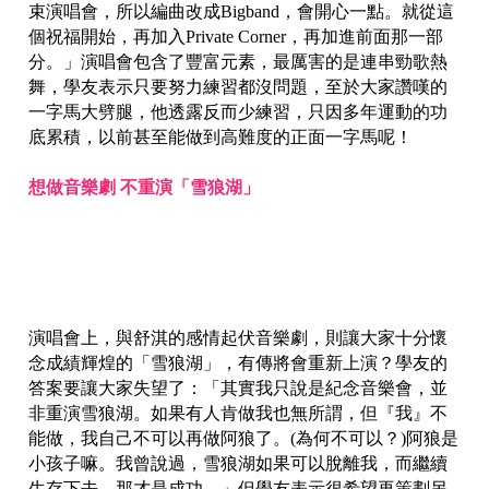
束演唱會，所以編曲改成Bigband，會開心一點。就從這
個祝福開始，再加入Private Corner，再加進前面那一部
分。」演唱會包含了豐富元素，最厲害的是連串勁歌熱
舞，學友表示只要努力練習都沒問題，至於大家讚嘆的
一字馬大劈腿，他透露反而少練習，只因多年運動的功
底累積，以前甚至能做到高難度的正面一字馬呢！
想做音樂劇 不重演「雪狼湖」
演唱會上，與舒淇的感情起伏音樂劇，則讓大家十分懷
念成績輝煌的「雪狼湖」，有傳將會重新上演？學友的
答案要讓大家失望了：「其實我只說是紀念音樂會，並
非重演雪狼湖。如果有人肯做我也無所謂，但『我』不
能做，我自己不可以再做阿狼了。(為何不可以？)阿狼是
小孩子嘛。我曾說過，雪狼湖如果可以脫離我，而繼續
生存下去，那才是成功。」但學友表示很希望再策劃另