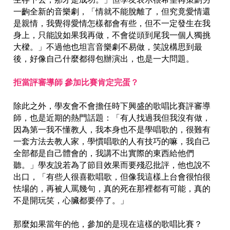
一齣全新的音樂劇，「情就不能脫離了，但究竟愛情還
是親情，我覺得愛情怎樣都會有些，但不一定發生在我
身上，只能說如果我再做，不會從頭到尾我一個人獨挑
大樑。」不過他也坦言音樂劇不易做，笑說構思到最
後，好像自己什麼都得包辦演出，也是一大問題。
拒當評審導師 參加比賽肯定完蛋？
除此之外，學友會不會擔任時下興盛的歌唱比賽評審導
師，也是近期的熱門話題：「有人找過我但我沒有做，
因為第一我不懂教人，我本身也不是學唱歌的，很難有
一套方法去教人家，學慣唱歌的人有技巧的嘛，我自己
全部都是自己體會的，我講不出實際的東西給他們
聽。」學友說若為了節目效果而要殘忍批評，他也說不
出口，「有些人很喜歡唱歌，但像我這樣上台會很怕很
怯場的，再被人罵幾句，真的死在那裡都有可能，真的
不是開玩笑，心臟都要停了。」
那麼如果當年的他，參加的是現在這樣的歌唱比賽？