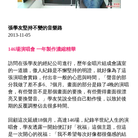
張學友堅持不變的音樂路
2013-11-05
146場演唱會 一年製作濃縮精華
訪問在張學友的經紀公司進行，歷年金唱片組成會議室
的一道牆，傲人紀錄是不懈堅持的明證，就好像為了這
張演唱會實錄，付出非一般的心思與時間，「聲音的部
分我做了差不多6、7個月。畫面的部分是錄了4晚的演唱
會，有些聲音不是那個畫面的要換，有些覺得畫面很漂
亮又要換聲音。」學友笑說全怪自己動作慢，以致於後
期的反覆調整佔去很多時間。
回顧這次延續18個月，高達146場，紀錄半世紀人生的演
唱會，學友透露一開始便訂好「祝福」這個主題，但這
是一次開心的祝福：「我不希望每次好像都很傷感的結