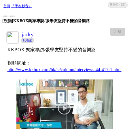
看2000 / 回0
收藏
回復
首頁
『學友影音』
- 2013-11-8 14:10
[視頻]KKBOX獨家專訪/張學友堅持不變的音樂路
1
樓
jacky
只看他
KKBOX 獨家專訪/張學友堅持不變的音樂路
視頻網址：
http://www.kkbox.com/hk/tc/column/interviews-44-417-1.html