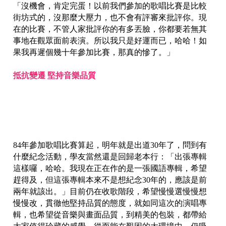
「沒機會，肯定完蛋！以前我們參加的歌唱比賽是比較
街坊式的，沒那麼大壓力，也不會有評審來批評你。現
在的比賽，不管人家批評你的有多丟臉，你都要若無其
事地在觀眾面前表演。所以我只是好運而已，哈哈！如
果我再遲個幾十年參加比賽，那真的慘了。」
抵抗變遷 堅持音樂品質
84年參加歌唱比賽算起，明年就是出道30年了，問到有
什麼紀念活動，學友當然還是回歸老本行：「出張專輯
這樣囉，哈哈。我現在正在作的是一張國語專輯，希望
趕得及，但這張專輯本來不是想紀念30年的，應該是前
兩年就該出。」目前仍在收歌階段，希望慢慢選慢慢想
慢慢改，貫徹他堅持品質的態度，就如同這次的演唱專
輯，也希望從音樂與畫面品質，到精美的包裝，都帶給