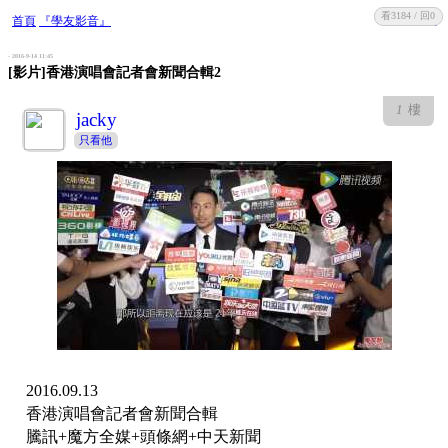
看3184 / 回0
收藏
回復
首頁
『學友影音』
- 2016-9-14 11:45
[影片]香港演唱會記者會新聞合輯2
1
樓
jacky
只看他
2016.09.13
香港演唱會記者會新聞合輯
騰訊+魔方全媒+頭條網+中天新聞