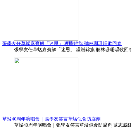
張學友任草蜢嘉賓解「迷思」 獲贈錦旗 聽林珊珊唱歌回春
張學友任草蜢嘉賓解「迷思」 獲贈錦旗 聽林珊珊唱歌回春 (15:1
草蜢40周年演唱會｜張學友笑言草蜢似食防腐劑
草蜢40周年演唱會｜張學友笑言草蜢似食防腐劑 蘇志威紅館倒