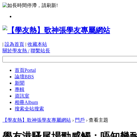
|
設為首頁
|
收藏本站
關於學友熱 /
聯繫站長
首頁
Portal
論壇
BBS
新聞
專輯
資訊室
相冊
Album
搜索
全站搜索
【學友熱】歌神張學友專屬網站
›
門戶
›
查看主題
學友港騷尾場勁感觸：唔知幾