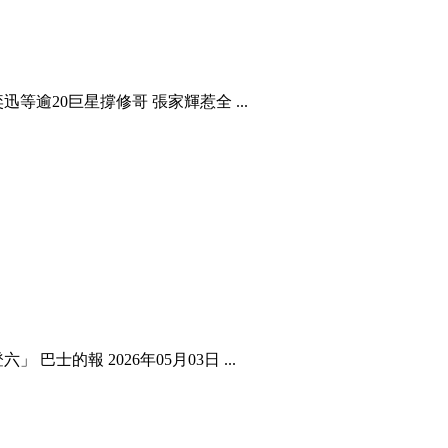
逾20巨星撐修哥 張家輝惹全 ...
士的報 2026年05月03日 ...