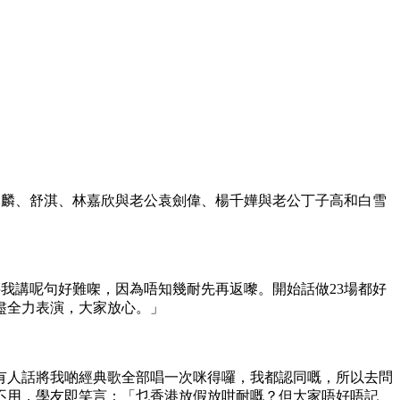
克勤、譚詠麟、舒淇、林嘉欣與老公袁劍偉、楊千嬅與老公丁子高和白雪
要我講呢句好難㗎，因為唔知幾耐先再返嚟。開始話做23場都好
盡全力表演，大家放心。」
有人話將我啲經典歌全部唱一次咪得囉，我都認同嘅，所以去問
不用，學友即笑言：「乜香港放假放咁耐嘅？但大家唔好唔記