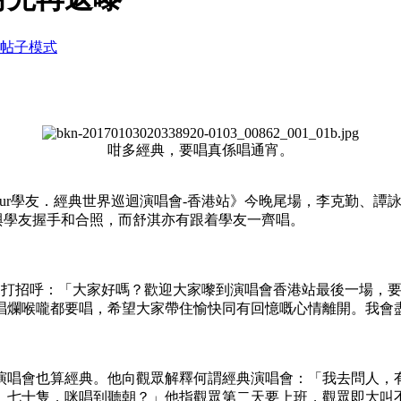
帖子模式
咁多經典，要唱真係唱通宵。
ssic Tour學友．經典世界巡迴演唱會-香港站》今晚尾場，李
席與學友握手和合照，而舒淇亦有跟着學友一齊唱。
向觀眾打招呼：「大家好嗎？歡迎大家嚟到演唱會香港站最後一場，
唱爛喉嚨都要唱，希望大家帶住愉快同有回憶嘅心情離開。我會
演唱會也算經典。他向觀眾解釋何謂經典演唱會：「我去問人，
、七十隻，咪唱到聽朝？」他指觀眾第二天要上班，觀眾即大叫