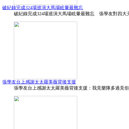
破紀錄完成324場巡演大馬場眩暈最難忘
破紀錄完成324場巡演大馬場眩暈最難忘 張學友對四大天王
張學友台上感謝太太羅美薇背後支援
張學友台上感謝太太羅美薇背後支援：我見樂隊多過見佢 香港0