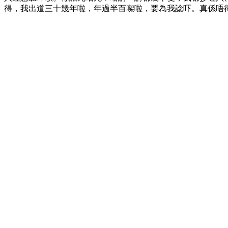
得，我出道三十幾年啦，年過半百㗎啦，要為我諗吓。真係唔