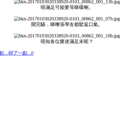
唔滿足可能要等睇碟喇。
開完騷，睇嚟張學友都鬆返口氣。
唔知各位樂迷滿足未呢？
弱了一點…
0