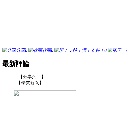
分享
0
收藏
0
讚！支持！
0
最新評論
【分享到…】
【學友新聞】