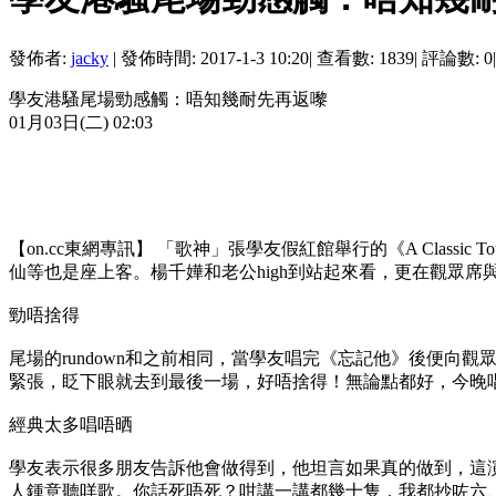
發佈者:
jacky
|
發佈時間: 2017-1-3 10:20
|
查看數: 1839
|
評論數: 0
|
學友港騷尾場勁感觸：唔知幾耐先再返嚟
01月03日(二) 02:03
【on.cc東網專訊】 「歌神」張學友假紅館舉行的《A Cla
仙等也是座上客。楊千嬅和老公high到站起來看，更在觀眾
勁唔捨得
尾場的rundown和之前相同，當學友唱完《忘記他》後便
緊張，眨下眼就去到最後一場，好唔捨得！無論點都好，今晚
經典太多唱唔晒
學友表示很多朋友告訴他會做得到，他坦言如果真的做到，這
人鍾意聽咩歌。你話死唔死？咁講一講都幾十隻，我都抄咗六