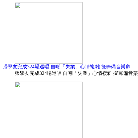
張學友完成324場巡唱 自嘲「失業」心情複雜 擬籌備音樂劇
張學友完成324場巡唱 自嘲「失業」心情複雜 擬籌備音樂劇 (12