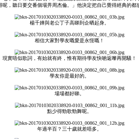
得呢，聽日要交番個場畀周杰倫。」他決定把自己覺得經典的都
楊千嬅與老公丁子高睇到企晒起身。
相信大家對學友嘅愛是永恆嘅！
現實唔似歌詞，有始就有終，惟有期待學友快啲返嚟再開騷！
學友你是最好的。
場場都好睇。
點少得勁歌勁舞呢。
年過半百？三十歲就差唔多。