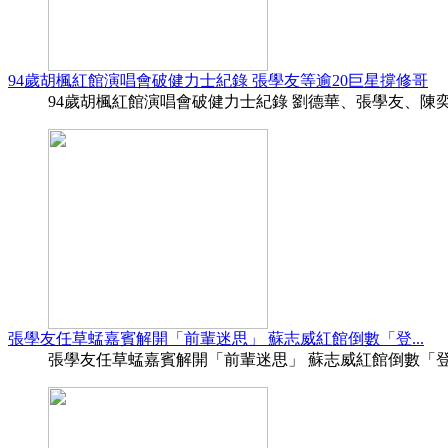
94歲胡楓紅館演唱會破健力士紀錄 張學友等逾20巨星撐修哥
94歲胡楓紅館演唱會破健力士紀錄 劉德華、張學友、陳奕迅等
張學友任草蜢嘉賓解開「前輩迷思」 蘇志威紅館倒數「登...
張學友任草蜢嘉賓解開「前輩迷思」 蘇志威紅館倒數「登六」 巴