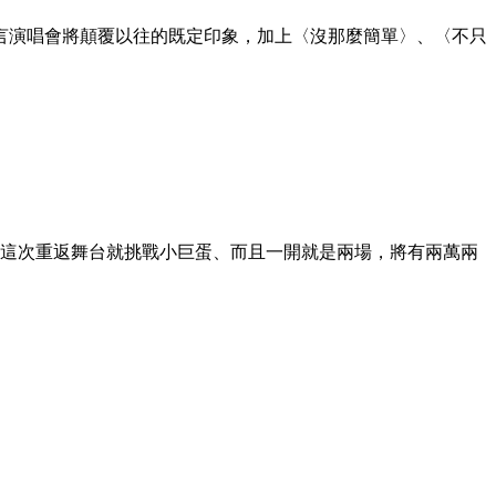
揚言演唱會將顛覆以往的既定印象，加上〈沒那麼簡單〉、〈不只
年，這次重返舞台就挑戰小巨蛋、而且一開就是兩場，將有兩萬兩