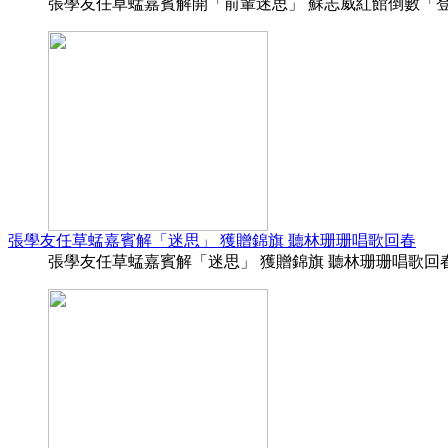
張學友任草蜢嘉賓解開「前輩迷思」 蘇志威紅館倒數「登六」 巴
張學友任草蜢嘉賓解「迷思」 獲贈錦旗 聽林珊珊唱歌回春
張學友任草蜢嘉賓解「迷思」 獲贈錦旗 聽林珊珊唱歌回春 (15:1