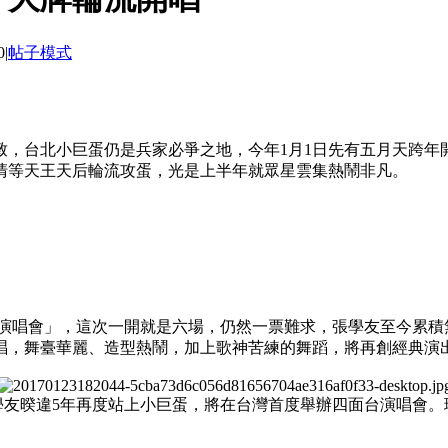
0
|
帖子模式
致，台北小巨蛋仍是兵家必爭之地，今年1月1日先有五月天跨年
清等天王天后輪流攻蛋，光是上半年就眾星雲集熱鬧非凡。
2世紀演唱會」，這次一開就是六場，仍然一票難求，張學友至今累
唱，舞臺華麗、造型熱鬧，加上歌神苦練的舞蹈，將再創經典演
學友暌違5年再度站上小巨蛋，將在台灣首度舉辦四面台演唱會。