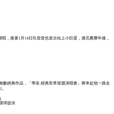
開唱，接著1月14日玖壹壹也首次站上小巨蛋，過完農曆年後，
積無數經典作品，「學友 經典世界巡迴演唱會」將串起他一路走
出。
環球提供