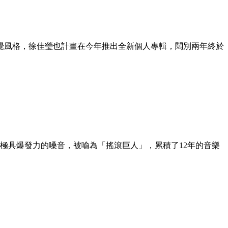
覺風格，徐佳瑩也計畫在今年推出全新個人專輯，闊別兩年終於
亢極具爆發力的嗓音，被喻為「搖滾巨人」，累積了12年的音樂