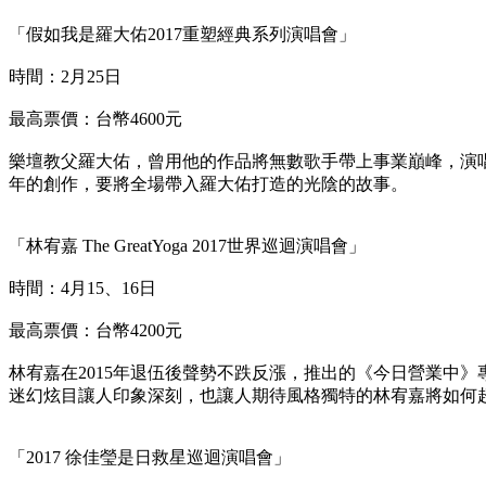
「假如我是羅大佑2017重塑經典系列演唱會」
時間：2月25日
最高票價：台幣4600元
樂壇教父羅大佑，曾用他的作品將無數歌手帶上事業巔峰，演
年的創作，要將全場帶入羅大佑打造的光陰的故事。
「林宥嘉 The GreatYoga 2017世界巡迴演唱會」
時間：4月15、16日
最高票價：台幣4200元
林宥嘉在2015年退伍後聲勢不跌反漲，推出的《今日營業中
迷幻炫目讓人印象深刻，也讓人期待風格獨特的林宥嘉將如何
「2017 徐佳瑩是日救星巡迴演唱會」