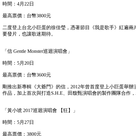
時間：4月22日
最高票價：台幣3800元
二度登上台北小巨蛋的徐佳瑩，憑著節目《我是歌手》紅遍兩
要發片，也讓歌迷期待。
「信 Gentle Monster巡迴演唱會」
時間：5月20日
最高票價：台幣3600元
剛推出新專輯《大爺門》的信，2012年曾首度登上小巨蛋舉
作品，加上首次與打造S.H.E、田馥甄演唱會的製作團隊合作
「黃小琥 2017巡迴演唱會 【狂】」
時間：5月27日
最高票價：3800元