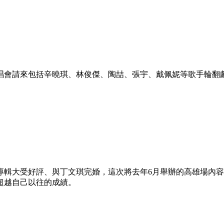
唱會請來包括辛曉琪、林俊傑、陶喆、張宇、戴佩妮等歌手輪翻
》專輯大受好評、與丁文琪完婚，這次將去年6月舉辦的高雄場內
超越自己以往的成績。