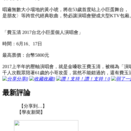
唱遍無數大小場地的黃小琥，將在53歲首度站上小巨蛋舞台，
是朋友〉等跨世代經典歌曲，勢必讓演唱會變成大型KTV包廂
「費玉清 2017台北小巨蛋個人演唱會」
時間：6月16、17日
最高票價：台幣5800元
2017上半年的壓軸演唱會，就是金嗓歌王費玉清，被稱為「
千人次觀眾陪著61歲的小哥攻蛋，當然不能錯過的，還有費玉
分享
0
收藏
0
讚！支持！
0
最新評論
【分享到…】
【學友新聞】