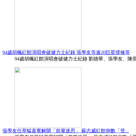
94歲胡楓紅館演唱會破健力士紀錄 張學友等逾20巨星撐修哥
94歲胡楓紅館演唱會破健力士紀錄 劉德華、張學友、陳奕迅等
張學友任草蜢嘉賓解開「前輩迷思」 蘇志威紅館倒數「登...