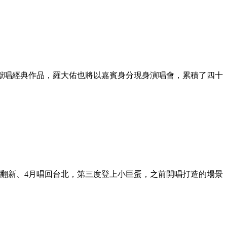
獻唱經典作品，羅大佑也將以嘉賓身分現身演唱會，累積了四十
容翻新、4月唱回台北，第三度登上小巨蛋，之前開唱打造的場景