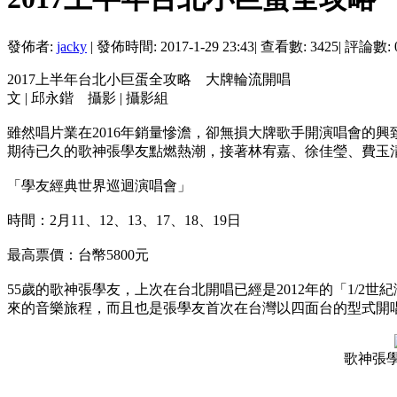
發佈者:
jacky
|
發佈時間: 2017-1-29 23:43
|
查看數: 3425
|
評論數: 
2017上半年台北小巨蛋全攻略 大牌輪流開唱
文 | 邱永鍇 攝影 | 攝影組
雖然唱片業在2016年銷量慘澹，卻無損大牌歌手開演唱會的興
期待已久的歌神張學友點燃熱潮，接著林宥嘉、徐佳瑩、費玉
「學友經典世界巡迴演唱會」
時間：2月11、12、13、17、18、19日
最高票價：台幣5800元
55歲的歌神張學友，上次在台北開唱已經是2012年的「1/
來的音樂旅程，而且也是張學友首次在台灣以四面台的型式開
歌神張