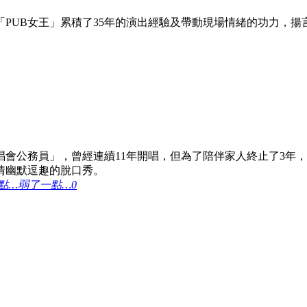
「PUB女王」累積了35年的演出經驗及帶動現場情緒的功力，
。
演唱會公務員」，曾經連續11年開唱，但為了陪伴家人終止了3
清幽默逗趣的脫口秀。
弱了一點…
0