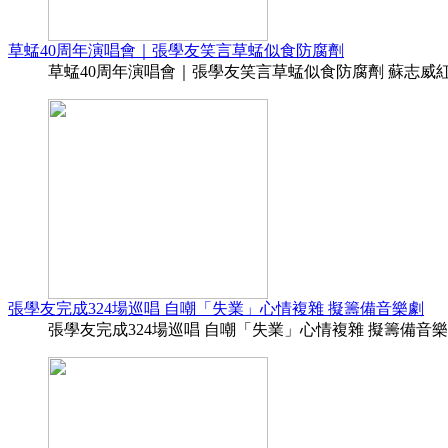
草蜢40周年演唱會｜張學友笑言草蜢似食防腐劑
草蜢40周年演唱會｜張學友笑言草蜢似食防腐劑 蘇志威紅館倒
張學友完成324場巡唱 自嘲「失業」心情複雜 擬籌備音樂劇
張學友完成324場巡唱 自嘲「失業」心情複雜 擬籌備音樂劇 (12