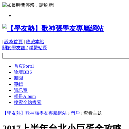
|
設為首頁
|
收藏本站
關於學友熱 /
聯繫站長
首頁
Portal
論壇
BBS
新聞
專輯
資訊室
相冊
Album
搜索
全站搜索
【學友熱】歌神張學友專屬網站
›
門戶
›
查看主題
2017上半年台北小巨蛋全攻略