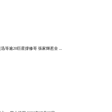
逾20巨星撐修哥 張家輝惹全 ...