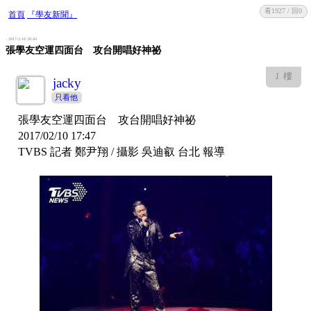
看1927 / 回0
收藏
回復
首頁
『學友新聞』
- 2017-2-10 20:44
張學友空運四面台 攻台開唱好神祕
1
樓
jacky
只看他
張學友空運四面台 攻台開唱好神祕
2017/02/10 17:47
TVBS 記者 鄭尹翔 / 攝影 吳迪叡 台北 報導