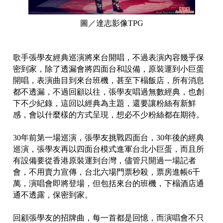
圖／達志影像TPG
歌手張學友經典巡演將來台開唱，不過表演內容幾乎保
密到家，除了透漏會將四面台和設備，原裝運到小巨蛋
開唱，表演曲目到來台班機，甚至下榻飯店，所有消息
都不透漏，不過回顧以往，張學友唱過無數經典，也創
下不少紀錄，這回以經典為主題，還要讓粉絲有新鮮
感，會以什麼樣的方式呈現，想必不少粉絲都在期待。
30年前第一場巡演，張學友挑戰四面台，30年後的經典
巡演，張學友再以四面台模式進軍台北小巨蛋，而且所
有設備要從香港原裝運到台灣，儘管只開過一場記者
會，不用賣力宣傳，台北六場門票秒殺，票房進帳6千
萬，演唱會即將登場，但包括來台的班機，下榻酒店通
通不透露，保密到家。
回顧張學友的招牌曲，每一首都是回憶，而演唱會不只