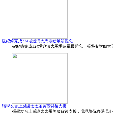
破紀錄完成324場巡演大馬場眩暈最難忘
破紀錄完成324場巡演大馬場眩暈最難忘 張學友對四大天王
張學友台上感謝太太羅美薇背後支援
張學友台上感謝太太羅美薇背後支援：我見樂隊多過見佢 香港0