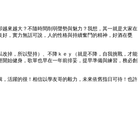
卻越來越大？不隨時間削弱聲勢與魅力？我想，其一就是大家在
良好，實力無話可說，人的性格與持續奮鬥的精神，好酒在甕
以改掉，所以堅持）、不降ｋｅｙ（就是不降，自我挑戰，才能
經開始健身，歌單也早在一年前排妥，提早準備與練習，務必創
新輯，活躍的很！相信以學友哥的毅力，未來依舊指日可待！也許