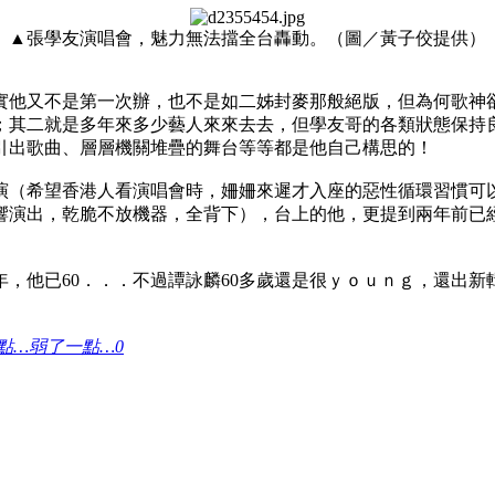
▲張學友演唱會，魅力無法擋全台轟動。（圖／黃子佼提供）
實他又不是第一次辦，也不是如二姊封麥那般絕版，但為何歌神
；其二就是多年來多少藝人來來去去，但學友哥的各類狀態保持
引出歌曲、層層機關堆疊的舞台等等都是他自己構思的！
演（希望香港人看演唱會時，姍姍來遲才入座的惡性循環習慣可
響演出，乾脆不放機器，全背下），台上的他，更提到兩年前已
，他已60．．．不過譚詠麟60多歲還是很ｙｏｕｎｇ，還出
弱了一點…
0