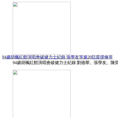
94歲胡楓紅館演唱會破健力士紀錄 張學友等逾20巨星撐修哥
94歲胡楓紅館演唱會破健力士紀錄 劉德華、張學友、陳奕迅等