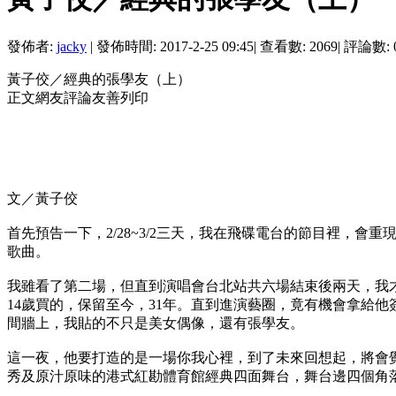
發佈者:
jacky
|
發佈時間: 2017-2-25 09:45
|
查看數: 2069
|
評論數: 
黃子佼／經典的張學友（上）
正文網友評論友善列印
文／黃子佼
首先預告一下，2/28~3/2三天，我在飛碟電台的節目裡，
歌曲。
我雖看了第二場，但直到演唱會台北站共六場結束後兩天，我才
14歲買的，保留至今，31年。直到進演藝圈，竟有機會拿給
間牆上，我貼的不只是美女偶像，還有張學友。
這一夜，他要打造的是一場你我心裡，到了未來回想起，將會
秀及原汁原味的港式紅勘體育館經典四面舞台，舞台邊四個角