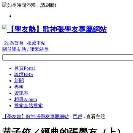
|
設為首頁
|
收藏本站
關於學友熱 /
聯繫站長
首頁
Portal
論壇
BBS
新聞
專輯
資訊室
相冊
Album
搜索
全站搜索
【學友熱】歌神張學友專屬網站
›
門戶
›
查看主題
黃子佼／經典的張學友（上）