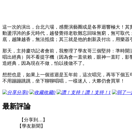
這一次的演出，台北六場，感覺演藝圈或是各界迴響極大！其
動盪浮誇的多元時代，越發覺得老歌難忘回味無窮，無可取代
底，越陳越香，無法抵擋；其三就是他的創新及付出，用樂器
那天，主持慶功記者會前，我整理了學友哥三個堅持：準時開
唱出經典）與不看提字機（因為會一直依賴，眼神一直盯，影
造經典，因為現在不做，怕以後做不了。
想想也是，如果上一個巡迴是五年前，這次唱完，再等下個五年
不用蹦蹦跳跳，坐下聊聊唱唱，一樣迷人，大夥仍會買單！
分享
0
收藏
0
讚！支持！
1
最新評論
【分享到…】
【學友新聞】