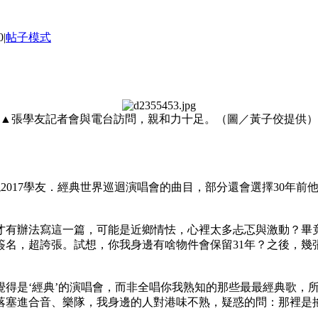
0
|
帖子模式
▲張學友記者會與電台訪問，親和力十足。（圖／黃子佼提供）
會重現2017學友．經典世界巡迴演唱會的曲目，部分還會選擇30
有辦法寫這一篇，可能是近鄉情怯，心裡太多忐忑與激動？畢竟
他簽名，超誇張。試想，你我身邊有啥物件會保留31年？之後，
覺得是‘經典’的演唱會，而非全唱你我熟知的那些最最經典歌，
落塞進合音、樂隊，我身邊的人對港味不熟，疑惑的問：那裡是