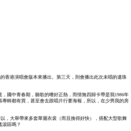
年前他的香港演唱會版本來播出。第三天，則會播出此次未唱的遺珠
，國中青春期，聽歌的嗜好正熱，而情無四歸卡帶是我1986年
幾張專輯都有買，甚至會去跟唱片行要海報，所以，在少男我的房
所以，大舉帶來多套華麗衣裳（而且換得好快），搭配大型歌舞
搖滾區嗎？