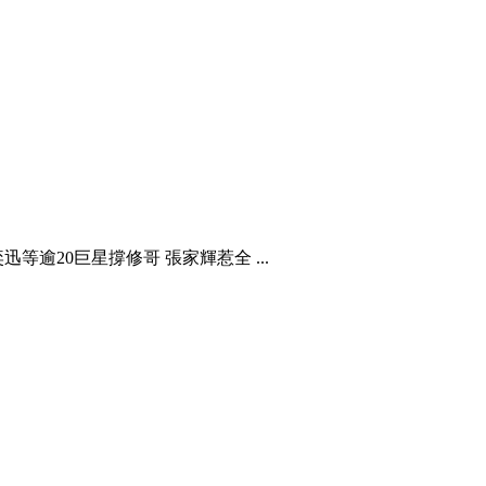
逾20巨星撐修哥 張家輝惹全 ...