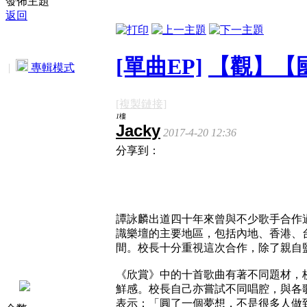
發佈主題
返回
[單曲EP]
【觀】【國
|
專輯模式
[複製鏈接]
1
樓
Jacky
2017-4-20 12:36
分享到：
譚詠麟出道四十年來曾與不少歌手合作
識樂壇的主要地區，包括內地、香港、
間。校長十分重視這次合作，除了親自
《欣賞》中的十首歌曲有著不同題材，
鮮感。校長自己亦嘗試不同唱腔，與各
表示：「圓了一個夢想，不是很多人做