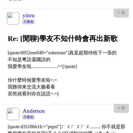
3
樓
yinru
只看他
Re: [閒聊]學友不知什時會再出新歌
[quote:6952eee049="eshensun"]真是超期待他下一張的
不知是粵語還國語的
我愛學友啦......................^^[/quote]
你什麼時候愛學友啦=.=
我難得來交流大廳看看
居然就看到你在說謊=.=||
4
樓
Anderson
只看他
[quote:d3118bb1fc="pepsi"]ㄏㄡㄏㄡㄏㄡ......... 你不就是那