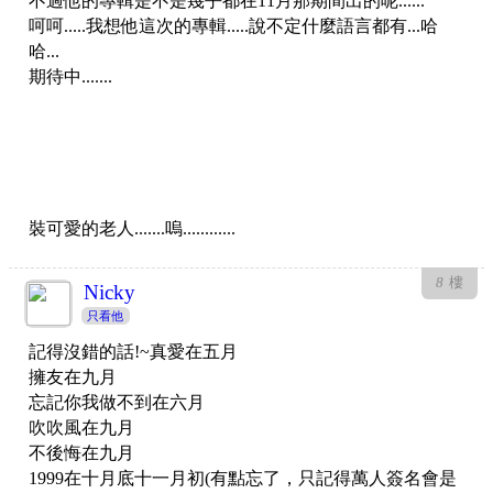
不過他的專輯是不是幾乎都在11月那期間出的呢......
呵呵.....我想他這次的專輯.....說不定什麼語言都有...哈
哈...
期待中.......
裝可愛的老人.......嗚............
8
樓
Nicky
只看他
記得沒錯的話!~真愛在五月
擁友在九月
忘記你我做不到在六月
吹吹風在九月
不後悔在九月
1999在十月底十一月初(有點忘了，只記得萬人簽名會是