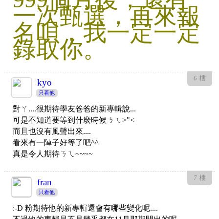
一次甄選，再來報
名唄，我一定一定
錄取你。
6
樓
kyo
只看他
對ㄚ....很期待學友爸爸的新專輯說...
可是不知道要等到什麼時候ㄋㄟ>"<
而且也沒有風聲出來....
看來有一陣子好等了吧^^
真是令人期待ㄋㄟ~~~~
7
樓
fran
只看他
:-D 粉期待他的新專輯還會有哪些變化呢....