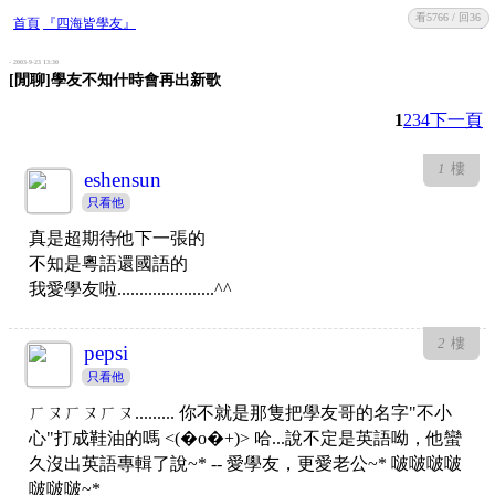
看5766 / 回36
收藏
回復
首頁
『四海皆學友』
- 2003-9-23 13:30
[閒聊]學友不知什時會再出新歌
1
2
3
4
下一頁
1
樓
eshensun
只看他
真是超期待他下一張的
不知是粵語還國語的
我愛學友啦......................^^
2
樓
pepsi
只看他
ㄏㄡㄏㄡㄏㄡ......... 你不就是那隻把學友哥的名字"不小
心"打成鞋油的嗎 <(�o�+)> 哈...說不定是英語呦，他蠻
久沒出英語專輯了說~* -- 愛學友，更愛老公~* 啵啵啵啵
啵啵啵~*