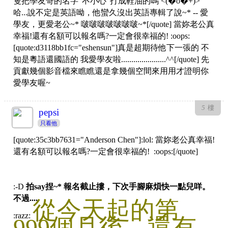
隻把學友哥的名字"不小心"打成鞋油的嗎 <(�o�+)>
哈...說不定是英語呦，他蠻久沒出英語專輯了說~* -- 愛
學友，更愛老公~* 啵啵啵啵啵啵啵~*[/quote] 當妳老公真
幸福!還有名額可以報名嗎?一定會很幸福的! :oops:
[quote:d3118bb1fc="eshensun"]真是超期待他下一張的 不
知是粵語還國語的 我愛學友啦......................^^[/quote] 先
貢獻幾個影音檔來瞧瞧還是拿幾個空間來用用才證明你
愛學友喔~
5
樓
pepsi
只看他
[quote:35c3bb7631="Anderson Chen"]:lol: 當妳老公真幸福!
還有名額可以報名嗎?一定會很幸福的! :oops:[/quote]
:-D
拍say捏~* 報名截止摟，下次手腳麻煩快一點兒咩。
不過....
從今天起的第
:razz:
999個月後，還有