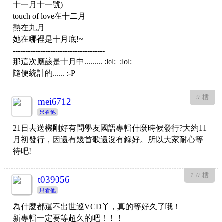
十一月十一號)
touch of love在十二月
熱在九月
她在哪裡是十月底!~
-------------------------------------
那這次應該是十月中......... :lol: :lol:
隨便統計的...... :-P
9
樓
mei6712
只看他
21日去送機剛好有問學友國語專輯什麼時候發行?大約11
月初發行，因還有幾首歌還沒有錄好。所以大家耐心等
待吧!
10
樓
t039056
只看他
為什麼都還不出世巡VCD丫，真的等好久了哦！
新專輯一定要等超久的吧！！！