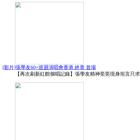
[影片]張學友60+巡迴演唱會香港 終章 首場
【再次刷新紅館個唱記錄】張學友精神奕奕現身坦言只求順利