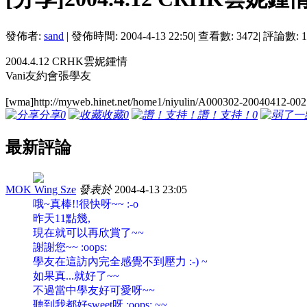
發佈者:
sand
|
發佈時間: 2004-4-13 22:50
|
查看數: 3472
|
評論數: 1
2004.4.12 CRHK雲妮鍾情
Vani友約會張學友
[wma]http://myweb.hinet.net/home1/niyulin/A000302-20040412-002
分享
0
收藏
0
讚！支持！
0
最新評論
MOK Wing Sze
發表於
2004-4-13 23:05
哦~真棒!!很快呀~~ :-o
昨天11點幾,
現在就可以再欣賞了~~
謝謝您~~ :oops:
學友在這訪內完全感覺不到壓力 :-) ~
如果真...就好了~~
不過當中學友好可愛呀~~
聽到我都好sweet呀 :oops: ~~