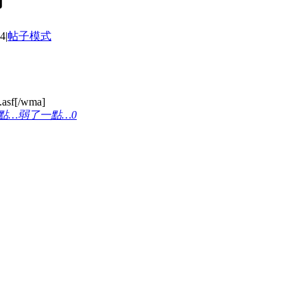
4
|
帖子模式
.asf[/wma]
弱了一點…
0