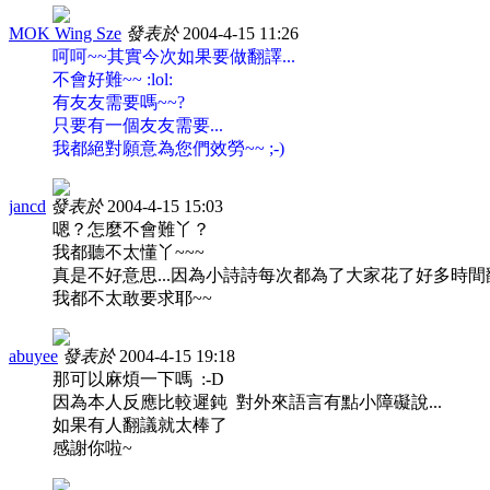
MOK Wing Sze
發表於
2004-4-15 11:26
呵呵~~其實今次如果要做翻譯...
不會好難~~ :lol:
有友友需要嗎~~?
只要有一個友友需要...
我都絕對願意為您們效勞~~ ;-)
jancd
發表於
2004-4-15 15:03
嗯？怎麼不會難丫？
我都聽不太懂丫~~~
真是不好意思...因為小詩詩每次都為了大家花了好多時間翻
我都不太敢要求耶~~
abuyee
發表於
2004-4-15 19:18
那可以麻煩一下嗎 :-D
因為本人反應比較遲鈍 對外來語言有點小障礙說...
如果有人翻議就太棒了
感謝你啦~