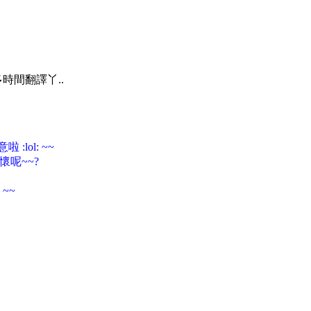
時間翻譯丫..
lol: ~~
介懷呢~~?
~~