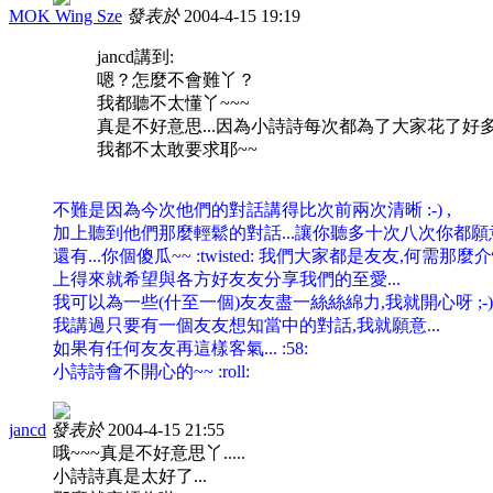
MOK Wing Sze
發表於
2004-4-15 19:19
jancd講到:
嗯？怎麼不會難丫？
我都聽不太懂丫~~~
真是不好意思...因為小詩詩每次都為了大家花了好多
我都不太敢要求耶~~
不難是因為今次他們的對話講得比次前兩次清晰 :-) ,
加上聽到他們那麼輕鬆的對話...讓你聽多十次八次你都願意啦 :
還有...你個傻瓜~~ :twisted: 我們大家都是友友,何需那麼
上得來就希望與各方好友友分享我們的至愛...
我可以為一些(什至一個)友友盡一絲絲綿力,我就開心呀 ;-) 
我講過只要有一個友友想知當中的對話,我就願意...
如果有任何友友再這樣客氣... :58:
小詩詩會不開心的~~ :roll:
jancd
發表於
2004-4-15 21:55
哦~~~真是不好意思丫.....
小詩詩真是太好了...