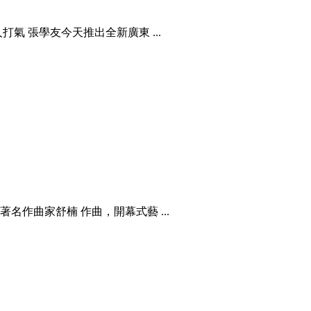
氣 張學友今天推出全新廣東 ...
作曲家舒楠 作曲，開幕式藝 ...