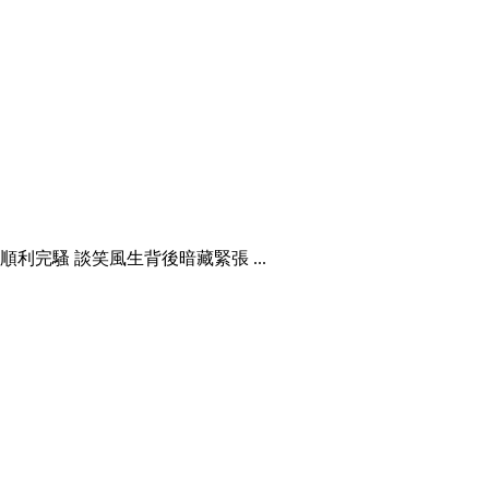
完騷 談笑風生背後暗藏緊張 ...