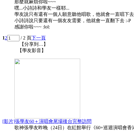
那麼就麻煩你啦~~~
嘿...小詩詩和學友一樣耶...
學友說只有還有一個人願意聽他唱歌，他就會一直唱下去
小詩詩說只要還有一個友友需要，他就會一直翻下去 :-P
感謝你啦~~~ :lol:
1
2
/ 2 頁
下一頁
【分享到…】
【學友影音】
[影片]張學友60＋演唱會尾場後台完整訪問
歌神張學友昨晚（24日）在紅館舉行《60+巡迴演唱會香港