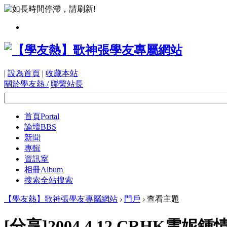
|
設為首頁
|
收藏本站
關於學友熱 /
聯繫站長
首頁
Portal
論壇
BBS
新聞
專輯
資訊室
相冊
Album
搜索
全站搜索
【學友熱】歌神張學友專屬網站
›
門戶
›
查看主題
[分享]2004.4.12 CRHK雲妮鍾