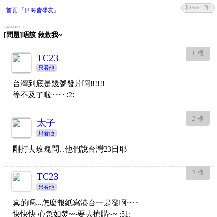
看1585 / 回2
收藏
回復
首頁
『四海皆學友』
- 2004-4-19 21:01
[問題]唔該 救救我~
1
樓
TC23
只看他
台灣到底是幾號發片啊!!!!!!
等不及了啦~~~ :2:
2
樓
太子
只看他
剛打去玫瑰問...他們說台灣23日耶
3
樓
TC23
只看他
真的嗎...怎麼報紙寫港台一起發啊~~~
快快快 心急如焚~~要去搶購~~ :51: