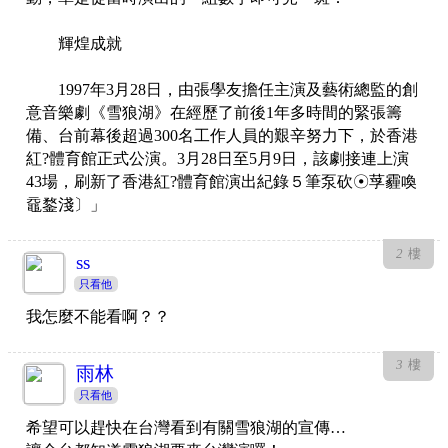
輝煌成就
1997年3月28日，由張學友擔任主演及藝術總監的創
意音樂劇《雪狼湖》在經歷了前後1年多時間的緊張籌
備、台前幕後超過300名工作人員的艱辛努力下，於香港
紅?體育館正式公演。3月28日至5月9日，該劇接連上演
43場，刷新了香港紅?體育館演出紀錄５筆泵砍☉莩霾喚
黿鍪淺〕」
2
樓
ss
只看他
我怎麼不能看啊？？
3
樓
雨林
只看他
希望可以趕快在台灣看到有關雪狼湖的宣傳…