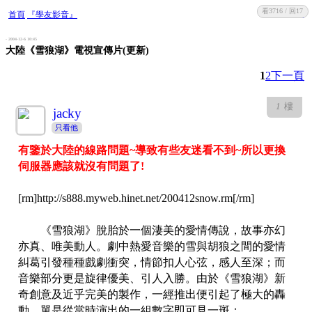
看3716 / 回17
收藏
回復
首頁
『學友影音』
- 2004-12-6 10:45
大陸《雪狼湖》電視宣傳片(更新)
1
2
下一頁
1
樓
jacky
只看他
有鑒於大陸的線路問題~導致有些友迷看不到~所以更換
伺服器應該就沒有問題了!
[rm]http://s888.myweb.hinet.net/200412snow.rm[/rm]
《雪狼湖》脫胎於一個淒美的愛情傳說，故事亦幻
亦真、唯美動人。劇中熱愛音樂的雪與胡狼之間的愛情
糾葛引發種種戲劇衝突，情節扣人心弦，感人至深；而
音樂部分更是旋律優美、引人入勝。由於《雪狼湖》新
奇創意及近乎完美的製作，一經推出便引起了極大的轟
動，單是從當時演出的一組數字即可見一斑：