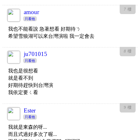
7
樓
amour
只看他
我也不能看說 急著想看 好期待ㄋ
希望雪狼湖可以來台灣演啦 我一定會去
8
樓
ju701015
只看他
我也是很想看
就是看不到
好期待趕快到台灣演
我依定要ㄑ看
9
樓
Ester
只看他
我就是東森的呀...
而且式過好多次了喔...