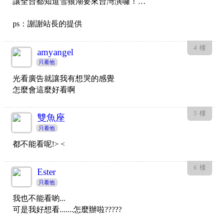
讓全台都知道雪狼湖要來台灣演囉！…
ps：謝謝站長的提供
4
樓
amyangel
只看他
光看廣告就讓我有想哭的感覺
怎麼會這麼好看啊
5
樓
雙魚座
只看他
都不能看呢!> <
6
樓
Ester
只看他
我也不能看喲...
可是我好想看.......怎麼辦啦?????