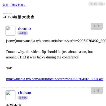
看1855 / 回1
收藏
回復
首頁
『學友影音』
- 2005-3-6 23:29
3/4 TVB娛 樂 大 搜 查
1
樓
donmo
只看他
[wmv]mms://media.tvb.com/asu/infotain/starbiz/2005/0304/02_30
Dunno why, the video clip should be just about eason, but
around 01:13 it was Jacky during the conference.
:lol:
mms://media.tvb.com/asu/infotain/starbiz/2005/0304/02_300k.asf
2
樓
chiasan
只看他
有點不懂....