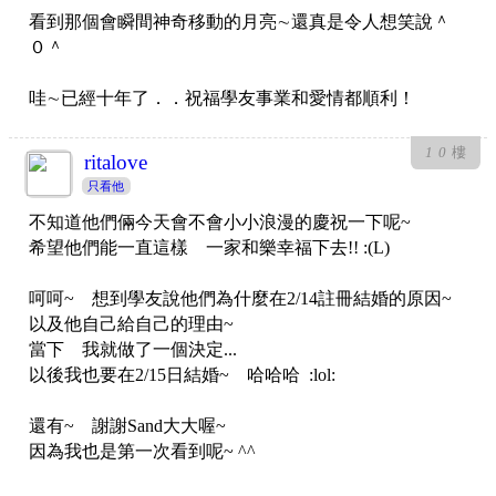
看到那個會瞬間神奇移動的月亮∼還真是令人想笑說＾
０＾
哇∼已經十年了．．祝福學友事業和愛情都順利！
10
樓
ritalove
只看他
不知道他們倆今天會不會小小浪漫的慶祝一下呢~
希望他們能一直這樣 一家和樂幸福下去!! :(L)
呵呵~ 想到學友說他們為什麼在2/14註冊結婚的原因~
以及他自己給自己的理由~
當下 我就做了一個決定...
以後我也要在2/15日結婚~ 哈哈哈 :lol:
還有~ 謝謝Sand大大喔~
因為我也是第一次看到呢~ ^^