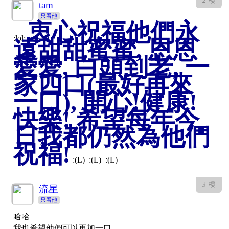
2
樓
tam
只看他
衷心祝福他們永
:lol:
遠甜甜蜜蜜, 恩恩
愛愛, 白頭到老, 一
家四口(最好再來
一口), 開心!健康!
快樂! 希望每年今
日我都仍然為他們
祝福!
:(L) :(L) :(L)
3
樓
流星
只看他
哈哈
我也希望他們可以再加一口