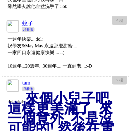
雖然學友說他金盆洗手了 :lol:
4
樓
蚊子
只看他
十週年快樂... :lol:
祝學友&May May 永遠那麼甜蜜....
一家四口永遠健康快樂.... :-)
10週年...20週年...30週年.....一直到老....:-D
5
樓
tam
只看他
來個小兒子吧,
:lol: :lol:
這樣更美滿了, 來
一個意外, 不是沒
可能的! 然後在電