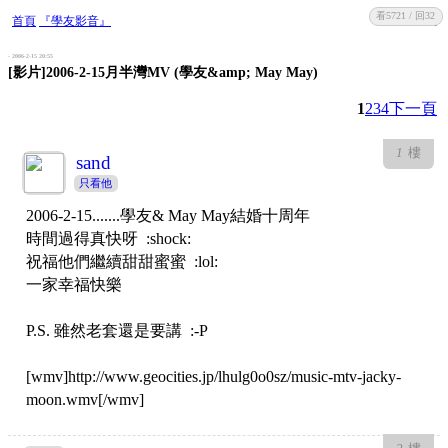
看5721 / 回32
收藏
回復
首頁
『學友影音』
- 2006-2-15 20:55
[影片]2006-2-15月半灣MV (學友&amp; May May)
1
2
3
4
下一頁
1
樓
sand
只看他
2006-2-15.......學友& May May結婚十周年
時間過得真快呀 :shock:
祝福他們繼續甜甜蜜蜜 :lol:
一家幸福快樂
P.S. 雖然老套還是要講 :-P
[wmv]http://www.geocities.jp/lhulg0o0sz/music-mtv-jacky-
moon.wmv[/wmv]