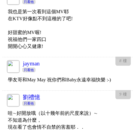
只看他
我也是第一次看到這個MV耶
在KTV好像點不到這種的了吧!
好甜蜜的MV喔!
祝福他們一家四口
開開心心又健康!
8
樓
jayman
只看他
學友哥和May May 祝你們和Baby永遠幸福快樂 :-)
9
樓
劉禮憶
只看他
哇∼好開放哦（以十幾年前的尺度來說）∼
不知道為什麼，
現在看了也會情不自禁的害羞耶．．