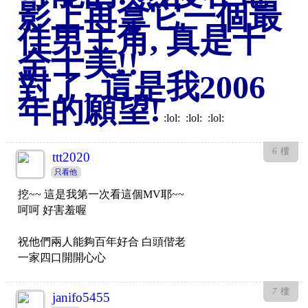
影上再拿它一個最
佳男主角, 真是十
全十美!!
對了, 這是我2006
年的願望!
:lol: :lol: :lol:
6
樓
ttt2020
只看他
挖~~ 這是我第一次看這個MV耶~~
呵呵 好害羞喔
祝他們兩人能夠百年好合 白頭偕老
一家四口開開心心
7
樓
janifo5455