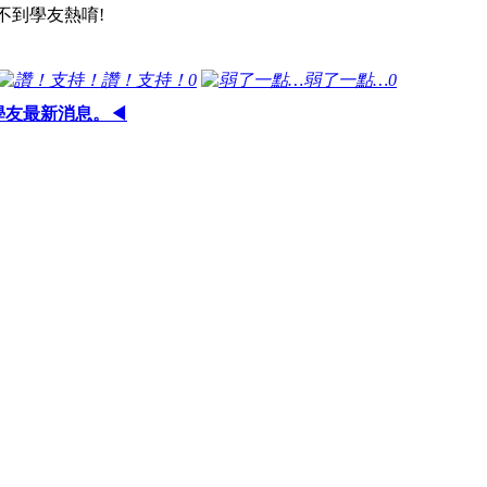
不到學友熱唷!
讚！支持！
0
弱了一點…
0
學友最新消息。◀