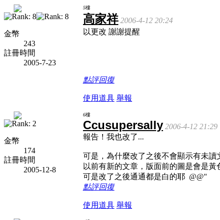
5
樓
高家祥
2006-4-12 20:24
以更改 謝謝提醒
金幣
243
註冊時間
2005-7-23
點評
回復
使用道具
舉報
6
樓
Ccusupersally
2006-4-12 21:29
報告！我也改了...
金幣
174
可是，為什麼改了之後不會顯示有未讀
註冊時間
以前有新的文章，版面前的圖是會是黃
2005-12-8
可是改了之後通通都是白的耶 @@"
點評
回復
使用道具
舉報