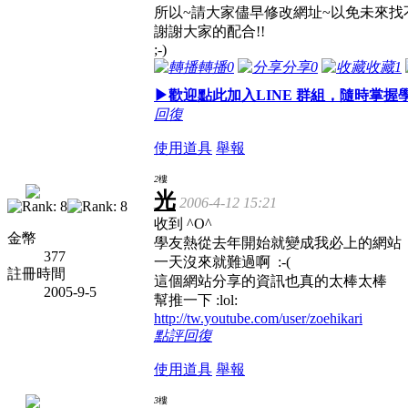
所以~請大家儘早修改網址~以免未來找
謝謝大家的配合!!
;-)
轉播
0
分享
0
收藏
1
▶歡迎點此加入LINE 群組，隨時掌握
回復
使用道具
舉報
2
樓
光
2006-4-12 15:21
收到 ^O^
金幣
學友熱從去年開始就變成我必上的網站
377
一天沒來就難過啊 :-(
註冊時間
這個網站分享的資訊也真的太棒太棒
2005-9-5
幫推一下 :lol:
http://tw.youtube.com/user/zoehikari
點評
回復
使用道具
舉報
3
樓