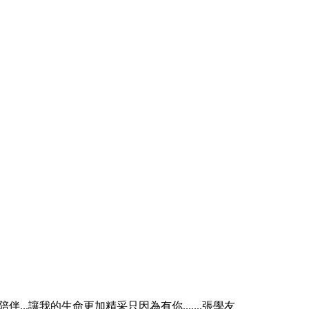
..讓我的生命更加精采只因為有你.......張學友