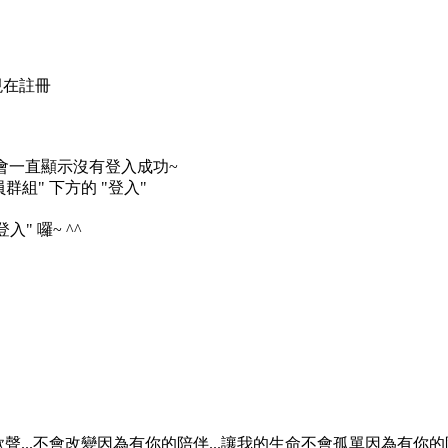
現在註冊
會一直顯示沒有登入成功~
群組" 下方的 "登入"
" 囉~ ^^
...不會改變因為有你的陪伴...讓我的生命不會孤單因為有你的陪伴.