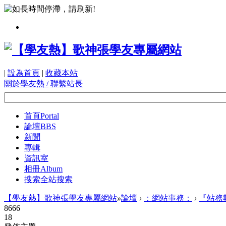
|
設為首頁
|
收藏本站
關於學友熱 /
聯繫站長
首頁
Portal
論壇
BBS
新聞
專輯
資訊室
相冊
Album
搜索
全站搜索
【學友熱】歌神張學友專屬網站
»
論壇
›
：網站事務：
›
『站務
8666
18