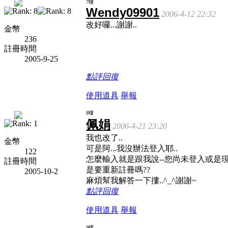
7
樓
Wendy09901
2006-4-12 22:32
改好囉...謝謝..
金幣
236
註冊時間
2005-9-25
點評
回復
使用道具
舉報
8
樓
佩娟
2006-4-21 23:20
我也改了..
金幣
可是阿...我沒辦法登入耶..
122
怎麼輸入就是跟我說--您尚未登入或是
註冊時間
是要重新註冊嗎??
2005-10-2
麻煩幫我解答一下摟..^_^謝謝~
點評
回復
使用道具
舉報
9
樓