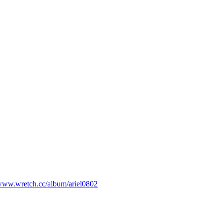
/www.wretch.cc/album/ariel0802