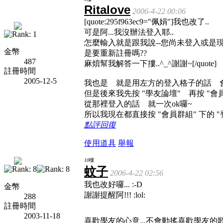
Ritalove
2006-4-22 00:06
[quote:295f963ec9="佩娟"]我也改了..
可是阿...我沒辦法登入耶..
怎麼輸入就是跟我說--您尚未登入或是
金幣
是要重新註冊嗎??
487
麻煩幫我解答一下摟..^_^謝謝~[/quote]
註冊時間
2005-12-5
我也是 就是用左方的登入格子的話 
但是後來我先按 "學友論壇" 再按 "會員
從那裡登入的話 就一次ok囉~
所以我現在都直接按 "會員群組" 下的 "登入
點評
回復
使用道具
舉報
10
樓
蚊子
2006-4-22 02:56
我也改好囉... :-D
金幣
謝謝提醒阿!!! :lol:
288
註冊時間
2003-11-18
喜歡學友的心意...不會動搖喜歡學友的歌聲