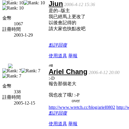
Jiun
2006-4-12 15:36
是的--版主
我已經馬上更改了
金幣
以後會記得的
1067
請大家也快點改吧
註冊時間
2003-1-29
點評
回復
使用道具
舉報
4
樓
Ariel Chang
2006-4-12 20:00
:-D
報告那個老大
金幣
338
我也改了哦! :-P
註冊時間
over
2005-12-15
http://www.wretch.cc/blog/ariel0802
http:/
點評
回復
使用道具
舉報