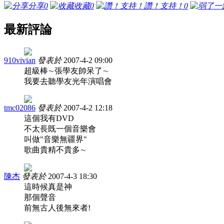
分享
0
收藏
0
讚！支持！
0
最新評論
910vivian
發表於
2007-4-2 09:00
超級棒∼張學友帥呆了∼
我要去聽學友光年演唱會
tmc02086
發表於
2007-4-2 12:18
這個我有DVD
不太長既一個音樂會
叫做"音樂無疆界"
歌曲貴精不貴多∼
陳杰
發表於
2007-4-3 18:30
這時候真是神
那個聲音
前無古人後無來者!