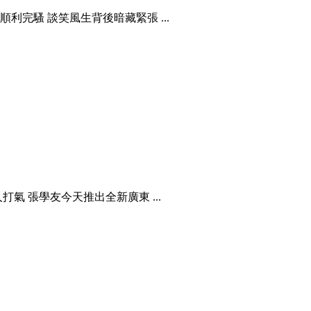
完騷 談笑風生背後暗藏緊張 ...
氣 張學友今天推出全新廣東 ...