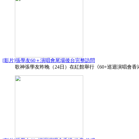
[影片]張學友60＋演唱會尾場後台完整訪問
歌神張學友昨晚（24日）在紅館舉行《60+巡迴演唱會香港