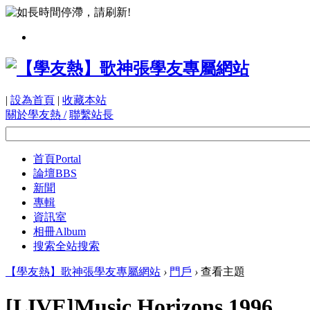
|
設為首頁
|
收藏本站
關於學友熱 /
聯繫站長
首頁
Portal
論壇
BBS
新聞
專輯
資訊室
相冊
Album
搜索
全站搜索
【學友熱】歌神張學友專屬網站
›
門戶
›
查看主題
[LIVE]Music Horizons 1996