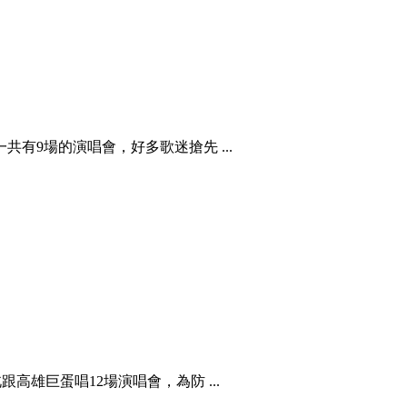
有9場的演唱會，好多歌迷搶先 ...
高雄巨蛋唱12場演唱會，為防 ...