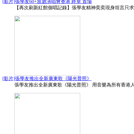
[影片]張學友60+巡迴演唱會香港 終章 首場
【再次刷新紅館個唱記錄】張學友精神奕奕現身坦言只求順利
[影片]張學友推出全新廣東歌《陽光普照》
張學友推出全新廣東歌《陽光普照》 用音樂為所有香港人打