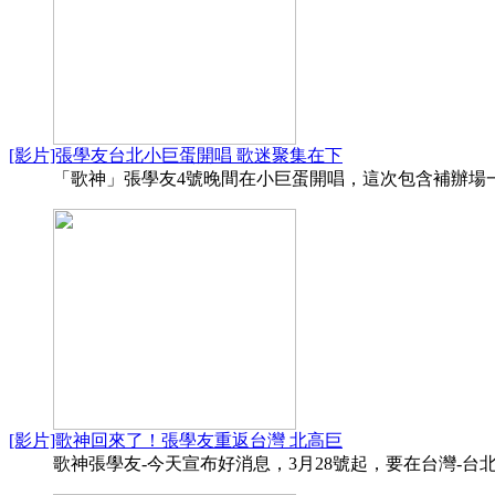
[影片]張學友台北小巨蛋開唱 歌迷聚集在下
「歌神」張學友4號晚間在小巨蛋開唱，這次包含補辦場一共
[影片]歌神回來了！張學友重返台灣 北高巨
歌神張學友-今天宣布好消息，3月28號起，要在台灣-台北跟