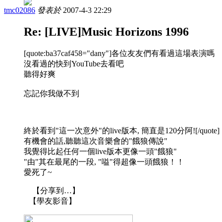
tmc02086
發表於
2007-4-3 22:29
Re: [LIVE]Music Horizons 1996
[quote:ba37caf458="dany"]各位友友們有看過這場表演嗎
沒看過的快到YouTube去看吧
聽得好爽
忘記你我做不到
終於看到"這一次意外"的live版本, 簡直是120分阿![/quote]
有機會的話,聽聽這次音樂會的"餓狼傳說"
我覺得比起任何一個live版本更像一頭"餓狼"
"由"其在最尾的一段, "嗌"得超像一頭餓狼！！
愛死了~
【分享到…】
【學友影音】