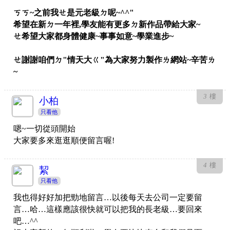
ㄎㄎ~之前我ㄝ是元老級ㄉ呢~^^"
希望在新ㄉ一年裡,學友能有更多ㄉ新作品帶給大家~
ㄝ希望大家都身體健康~事事如意~學業進步~
ㄝ謝謝咱們ㄉ"情天大ㄍ"為大家努力製作ㄌ網站~辛苦ㄌ
~
3
樓
小柏
只看他
嗯~一切從頭開始
大家要多來逛逛順便留言喔!
4
樓
絜
只看他
我也得好好加把勁地留言…以後每天去公司一定要留
言…哈…這樣應該很快就可以把我的長老級…要回來
吧…^^