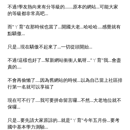
不過!學友熱向來有分等級的.......原本的網站...可能大家
的等級都非常高吧...
而"ㄚ育"在那時候也當了...開國大老...哈哈哈....感覺就有
點驕傲...
只是...現在驕傲不起來了...一切從頭開始...
不過!這樣也好了...幫新網站衝衝人氣呀..."ㄚ育"我...會盡
責的....
不會再偷懶了....因為舊網站的時候...以為自己當上社區排
行第一名就可以享福了
現在可不行了....我可要拼命留言囉...不然...大老地位就不
保囉...
只是...要先請大家原諒的...就是"ㄚ育"今年五月份...要考
國中基本學力測驗...