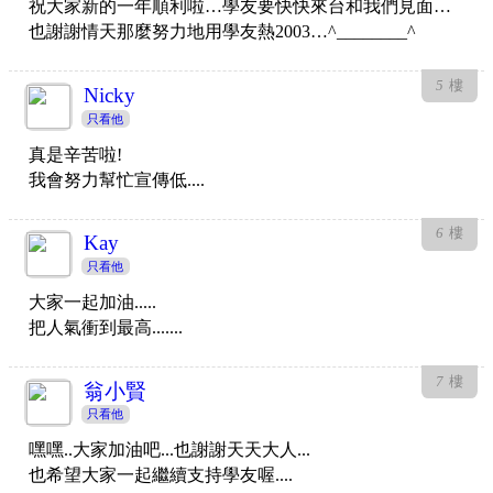
祝大家新的一年順利啦…學友要快快來台和我們見面…
也謝謝情天那麼努力地用學友熱2003…^________^
5
樓
Nicky
只看他
真是辛苦啦!
我會努力幫忙宣傳低....
6
樓
Kay
只看他
大家一起加油.....
把人氣衝到最高.......
7
樓
翁小賢
只看他
嘿嘿..大家加油吧...也謝謝天天大人...
也希望大家一起繼續支持學友喔....