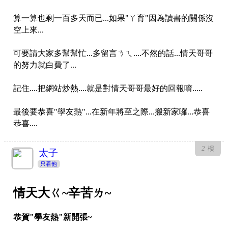
算一算也剩一百多天而已...如果"ㄚ育"因為讀書的關係沒
空上來...
可要請大家多幫幫忙...多留言ㄋㄟ....不然的話...情天哥哥
的努力就白費了...
記住....把網站炒熱....就是對情天哥哥最好的回報唷.....
最後要恭喜"學友熱"...在新年將至之際...搬新家囉...恭喜
恭喜....
2
樓
太子
只看他
情天大ㄍ~辛苦ㄌ~
恭賀"學友熱"新開張~