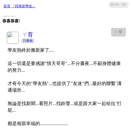
看2095 / 回8
收藏
回復
首頁
『四海皆學友』
- 2003-1-27 09:41
恭喜恭喜!
1
樓
ㄚ育
只看他
學友熱終於搬新家了....
這一切還是要感謝"情天哥哥"...不分晝夜...不顧身體健康
的努力...
才有今天的"學友熱"...也提供了"友迷"們...最好的聯繫ˋ溝
通場所...
無論是找新聞...看照片...找鈴聲...或是跟大家一起哈拉ˋ打
屁...
都是相當幸福的........................