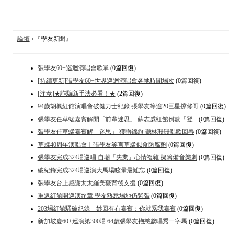
論壇
› 『學友新聞』
張學友60+巡迴演唱會歌單
(0篇回復)
[持續更新]張學友60+世界巡迴演唱會各地時間場次
(0篇回復)
[注意]★詐騙新手法必看！★
(2篇回復)
94歲胡楓紅館演唱會破健力士紀錄 張學友等逾20巨星撐修哥
(0篇回復)
張學友任草蜢嘉賓解開「前輩迷思」 蘇志威紅館倒數「登...
(0篇回復)
張學友任草蜢嘉賓解「迷思」 獲贈錦旗 聽林珊珊唱歌回春
(0篇回復)
草蜢40周年演唱會｜張學友笑言草蜢似食防腐劑
(0篇回復)
張學友完成324場巡唱 自嘲「失業」心情複雜 擬籌備音樂劇
(0篇回復)
破紀錄完成324場巡演大馬場眩暈最難忘
(0篇回復)
張學友台上感謝太太羅美薇背後支援
(0篇回復)
重返紅館開巡演終章 學友熟悉場地仍緊張
(0篇回復)
203場紅館騷破紀錄 妙回有冇嘉賓：你就系我嘉賓
(0篇回復)
新加坡慶60+巡演第300場 64歲張學友抱恙獻唱秀一字馬
(0篇回復)