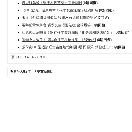
獅城好熱鬧！張學友周蕙陳雷同天開唱
(0篇回復)
《60+巡演》迎最終章！張學友重返香港紅磡開唱
(0篇回復)
出道41年韓國首開個唱 張學友自揭煲劇學韓語
(0篇回復)
兩年前暈倒舞台 張學友自嘲要站穩 全場爆笑
(0篇回復)
江蕙復出演唱會！歌神張學友超霸氣「把專屬團隊讓給她」
(0篇回復)
張學友太冤了！演唱會撞高考被投訴 貼錢改期
(0篇回復)
張學友60+巡迴演唱會吉隆坡站加開3場 門票采“抽籤機制”
(0篇回復)
頁:
[1]
2
3
4
5
6
7
8
9
10
查看完整版本:
『學友新聞』