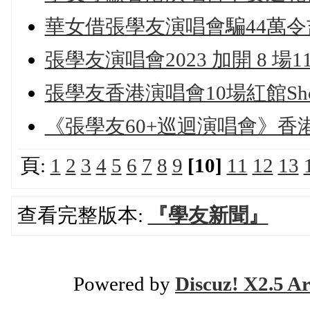
華女借張學友演唱會騙44萬令
張學友演唱會2023 加開 8 場1
張學友香港演唱會10場紅館S
《張學友60+巡迴演唱會》香
頁:
1
2
3
4
5
6
7
8
9
[10]
11
12
13
查看完整版本:
『學友新聞』
Powered by
Discuz! X2.5 Ar