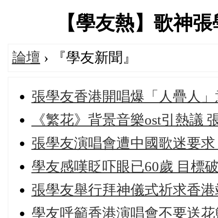
【學友熱】歌神張學友專
論壇
› 『學友新聞』
張學友香港開唱爆「人疊人」
《繁花》背景音樂ost引熱議
張學友演唱會遭中國歌迷要求
學友感嘆眨吓眼已60歲 目標
張學友舉行拜神儀式祈求香港
學友呼籲香港演唱會不要送花