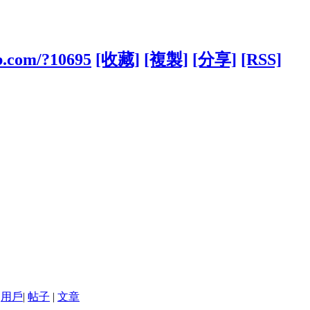
b.com/?10695
[收藏]
[複製]
[分享]
[RSS]
用戶
|
帖子
|
文章