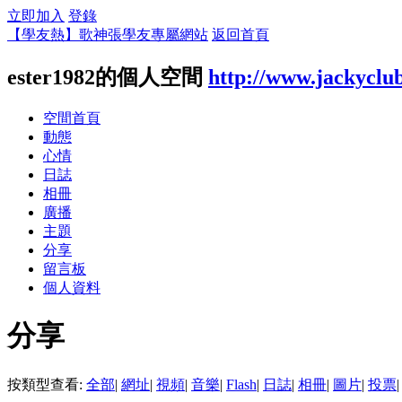
立即加入
登錄
【學友熱】歌神張學友專屬網站
返回首頁
ester1982的個人空間
http://www.jackyclu
空間首頁
動態
心情
日誌
相冊
廣播
主題
分享
留言板
個人資料
分享
按類型查看:
全部
|
網址
|
視頻
|
音樂
|
Flash
|
日誌
|
相冊
|
圖片
|
投票
|