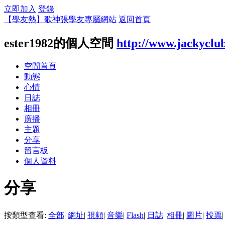
立即加入
登錄
【學友熱】歌神張學友專屬網站
返回首頁
ester1982的個人空間
http://www.jackyclu
空間首頁
動態
心情
日誌
相冊
廣播
主題
分享
留言板
個人資料
分享
按類型查看:
全部
|
網址
|
視頻
|
音樂
|
Flash
|
日誌
|
相冊
|
圖片
|
投票
|