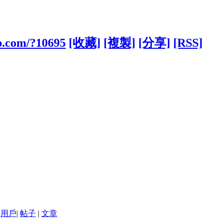
b.com/?10695
[收藏]
[複製]
[分享]
[RSS]
用戶
|
帖子
|
文章