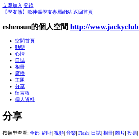
立即加入
登錄
【學友熱】歌神張學友專屬網站
返回首頁
eshensun的個人空間
http://www.jackyclu
空間首頁
動態
心情
日誌
相冊
廣播
主題
分享
留言板
個人資料
分享
按類型查看:
全部
|
網址
|
視頻
|
音樂
|
Flash
|
日誌
|
相冊
|
圖片
|
投票
|