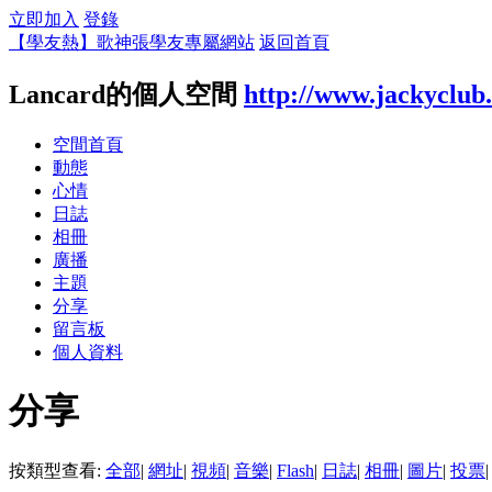
立即加入
登錄
【學友熱】歌神張學友專屬網站
返回首頁
Lancard的個人空間
http://www.jackyclub
空間首頁
動態
心情
日誌
相冊
廣播
主題
分享
留言板
個人資料
分享
按類型查看:
全部
|
網址
|
視頻
|
音樂
|
Flash
|
日誌
|
相冊
|
圖片
|
投票
|