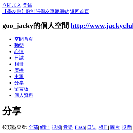
立即加入
登錄
【學友熱】歌神張學友專屬網站
返回首頁
goo_jacky的個人空間
http://www.jackycl
空間首頁
動態
心情
日誌
相冊
廣播
主題
分享
留言板
個人資料
分享
按類型查看:
全部
|
網址
|
視頻
|
音樂
|
Flash
|
日誌
|
相冊
|
圖片
|
投票
|