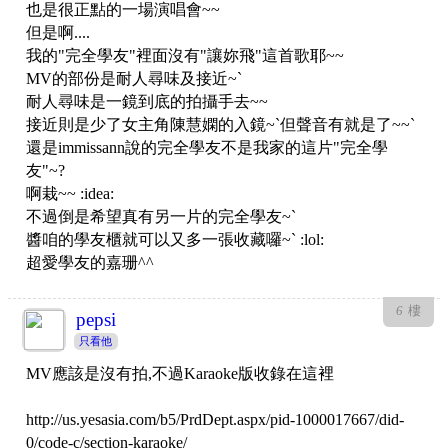
也是很正點的一場演唱會~~
但是啊....
我的"完全學友"裡面沒有"讓妳飛"這首歌耶~~
MV的部份是耐人尋味及接近~`
耐人尋味是一鏡到底的拍攝手去~~
接近則是少了女主角陳慧嫻的入鏡~`但聲音有就是了~~`
還是immissann說的完全學友不是我家的這片"完全學
友"~?
啊栽~~ :idea:
不過倒是希望真有另一片的完全學友~`
醬咱的學友櫃就可以又多一張收藏囉~` :lol:
超愛學友的嘉珊^^
6
樓
pepsi
只看他
MV應該是沒有拍,不過Karaoke版收錄在這裡
http://us.yesasia.com/b5/PrdDept.aspx/pid-1000017667/did-
0/code-c/section-karaoke/