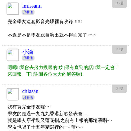
3
樓
imissann
只看他
完全學友這套影音光碟裡有收錄!!!!!!
不過是不是學友親自演出就不得而知了 ~~~
4
樓
小滴
只看他
嗯嗯!!我會去努力搜尋的!!如果有查到的話!!我一定會上
來回報一下!!謝謝各位大大的解答喔!!
5
樓
chiasan
只看他
我有買完全學友喔~~
學友的走過一九九九香港新歌發表會....
就是學友穿裙裝又蓮花指,之前有上報的那場演唱~~
學友也唱了十五年精選裡的一些歌~~