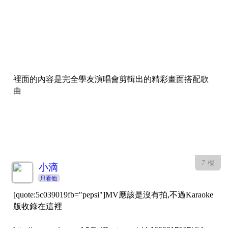
裡面的內容是完全學友演唱會剪輯出的精彩畫面搭配歌
曲
7
樓
小滴
只看他
[quote:5c039019fb="pepsi"]MV應該是沒有拍,不過Karaoke
版收錄在這裡