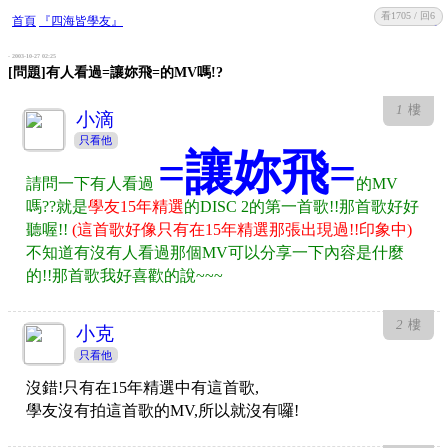
看1705 / 回6
收藏
回復
首頁
『四海皆學友』
- 2003-10-27 02:25
[問題]有人看過=讓妳飛=的MV嗎!?
1
樓
小滴
只看他
=讓妳飛=
請問一下有人看過
的MV
嗎??就是
學友15年精選
的DISC 2的第一首歌!!那首歌好好
聽喔!!
(這首歌好像只有在15年精選那張出現過!!印象中)
不知道有沒有人看過那個MV可以分享一下內容是什麼
的!!那首歌我好喜歡的說~~~
2
樓
小克
只看他
沒錯!只有在15年精選中有這首歌,
學友沒有拍這首歌的MV,所以就沒有囉!