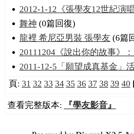
2012-1-12《張學友12世紀
舞神
(0篇回復)
龍裡 希尼亞男裝 張學友
(6篇
20111204《說出你的故事》
2011-12-5「願望成真基金」
頁:
31
32
33
34
35
36
37
38
39
40
查看完整版本:
『學友影音』