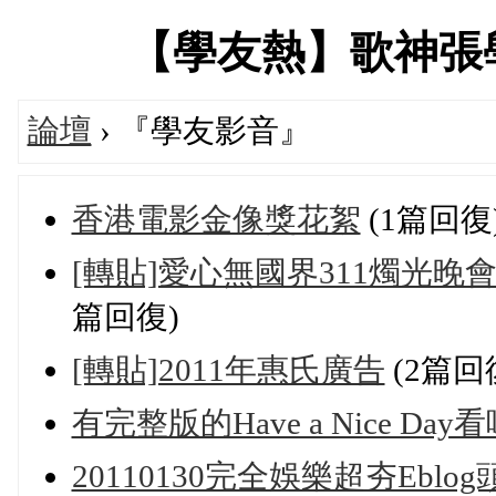
【學友熱】歌神張學友專
論壇
› 『學友影音』
香港電影金像獎花絮
(1篇回復
[轉貼]愛心無國界311燭光
篇回復)
[轉貼]2011年惠氏廣告
(2篇回
有完整版的Have a Nice Day看
20110130完全娛樂超夯Eb