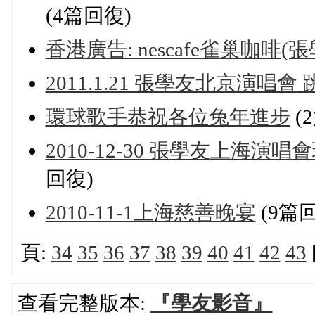
(4篇回復)
香港廣告: nescafe雀巢咖啡(張
2011.1.21 張學友北京演
環球歌手恭祝各位兔年進步
(
2010-12-30 張學友上海演
回復)
2010-11-1上海慈善晚宴
(9篇
頁:
34
35
36
37
38
39
40
41
42
43
查看完整版本:
『學友影音』