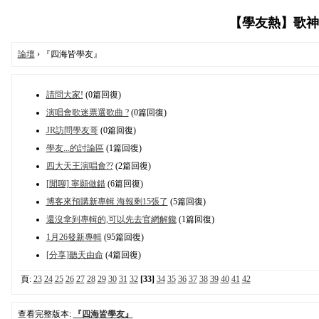
【學友熱】歌神張學
論壇
› 『四海皆學友』
請問大家!
(0篇回復)
演唱會歌迷票選歌曲 ?
(0篇回復)
JR訪問學友哥
(0篇回復)
學友...的討論區
(1篇回復)
四大天王演唱會??
(2篇回復)
[閒聊] 寧願做錯
(6篇回復)
博客來預購新專輯 海報剩15張了
(5篇回復)
還沒拿到專輯的,可以先去官網解饞
(1篇回復)
1月26發新專輯
(95篇回復)
[分享]聽天由命
(4篇回復)
頁:
23
24
25
26
27
28
29
30
31
32
[33]
34
35
36
37
38
39
40
41
42
查看完整版本:
『四海皆學友』